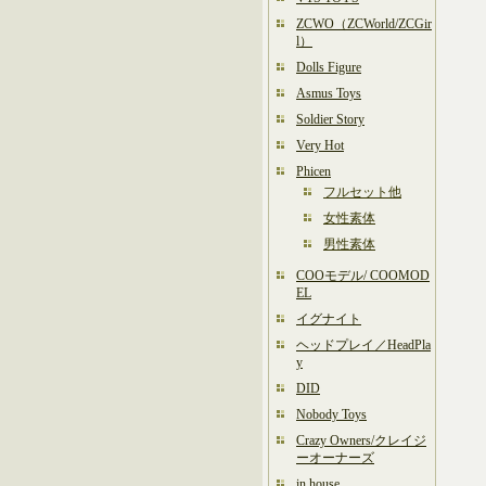
ZCWO（ZCWorld/ZCGir
l）
Dolls Figure
Asmus Toys
Soldier Story
Very Hot
Phicen
フルセット他
女性素体
男性素体
COOモデル/ COOMOD
EL
イグナイト
ヘッドプレイ／HeadPla
y
DID
Nobody Toys
Crazy Owners/クレイジ
ーオーナーズ
in house