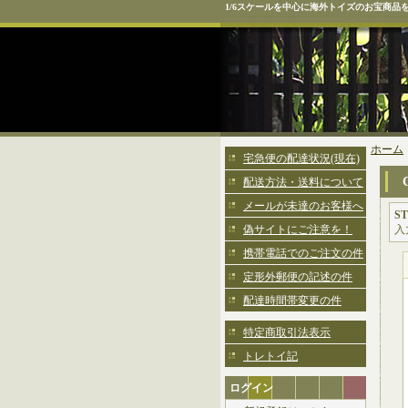
1/6スケールを中心に海外トイズのお宝商品
ホーム
宅急便の配達状況(現在)
配送方法・送料について
メールが未達のお客様へ
ST
偽サイトにご注意を！
入
携帯電話でのご注文の件
定形外郵便の記述の件
配達時間帯変更の件
特定商取引法表示
トレトイ記
ログイン