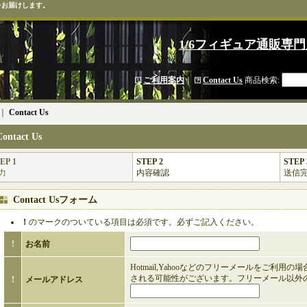
をお届けします。
1/6フィギュア通販専門
ご利用案内
｜
Contact Us
商品検索
:
｜
Contact Us
Contact Us
EP 1
STEP 2
STEP 
力
内容確認
送信
Contact Usフォーム
！
のマークのついている項目は必須です。必ずご記入ください。
!
お名前
Hotmail,Yahooなどのフリーメールをご利用
される可能性がございます。フリーメール以外
!
メールアドレス