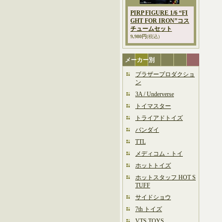
PIRP FIGURE 1/6 “FI
GHT FOR IRON”コス
チュームセット
9,980円
(税込)
メーカー別
ブラザープロダクショ
ン
3A / Underverse
トイマスター
トライアドトイズ
バンダイ
TTL
メディコム・トイ
ホットトイズ
ホットスタッフ HOT S
TUFF
サイドショウ
7th トイズ
VTS TOYS