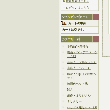
新規登録はこちら
ログインはこちら
ショッピングカート
カートの中身
カートは空です。
カテゴリー別
予約品/入荷待ち
映画・TV・アニメ・ゲ
ーム他
有名人（フルセット）
有名人（ヘッド）
Head Sculpt（その他ヘ
ッド）
無彩色ヘッド他
M.J.
創作・オリジナル
ミリタリー
ヘッド＋服セット （素