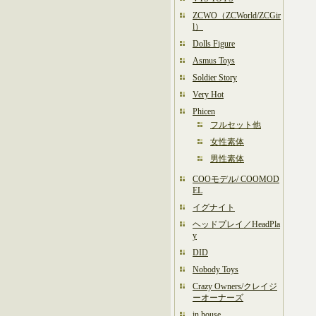
ZCWO（ZCWorld/ZCGir
l）
Dolls Figure
Asmus Toys
Soldier Story
Very Hot
Phicen
フルセット他
女性素体
男性素体
COOモデル/ COOMOD
EL
イグナイト
ヘッドプレイ／HeadPla
y
DID
Nobody Toys
Crazy Owners/クレイジ
ーオーナーズ
in house