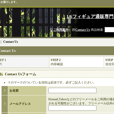
をお届けします。
1/6フィギュア通販専門
ご利用案内
｜
Contact Us
商品検索
:
｜
Contact Us
Contact Us
EP 1
STEP 2
STEP 
力
内容確認
送信
Contact Usフォーム
！
のマークのついている項目は必須です。必ずご記入ください。
!
お名前
Hotmail,Yahooなどのフリーメールをご利用
される可能性がございます。フリーメール以外
!
メールアドレス