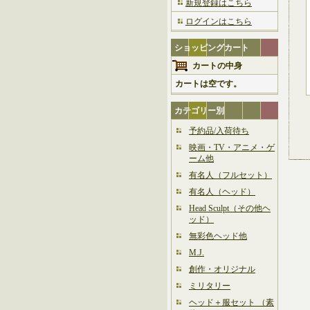
新規登録はこちら
ログインはこちら
ショッピングカート
カートの中身
カートは空です。
カテゴリー別
予約品/入荷待ち
映画・TV・アニメ・ゲ
ーム他
有名人（フルセット）
有名人（ヘッド）
Head Sculpt（その他ヘ
ッド）
無彩色ヘッド他
M.J.
創作・オリジナル
ミリタリー
ヘッド＋服セット （素