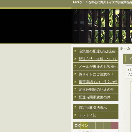
1/6スケールを中心に海外トイズのお宝商品
ホーム
宅急便の配達状況(現在)
配送方法・送料について
メールが未達のお客様へ
ST
偽サイトにご注意を！
入
携帯電話でのご注文の件
定形外郵便の記述の件
配達時間帯変更の件
特定商取引法表示
トレトイ記
ログイン