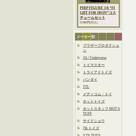
PIRP FIGURE 1/6 “FI
GHT FOR IRON”コス
チュームセット
9,980円
(税込)
メーカー別
ブラザープロダクショ
ン
3A / Underverse
トイマスター
トライアドトイズ
バンダイ
TTL
メディコム・トイ
ホットトイズ
ホットスタッフ HOT S
TUFF
サイドショウ
7th トイズ
VTS TOYS