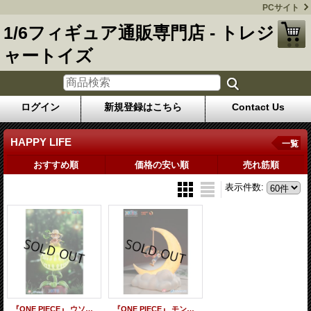
PCサイト
1/6フィギュア通販専門店 - トレジ
ャートイズ
ログイン
新規登録はこちら
Contact Us
HAPPY LIFE
一覧
おすすめ順
価格の安い順
売れ筋順
表示件数
:
『ONE PIECE』 ウソップ タッチコントロール ナイトライト 22cm 間接照明 HAPPY LIFE *予約
『ONE PIECE』 モンキー・D・ルフィ マグネット ナイトライト 20cm 間接照明 *お取り寄せ