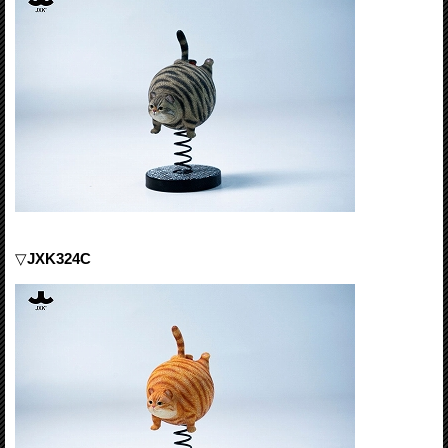
▽
JXK324C