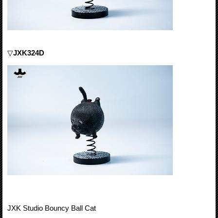
▽
JXK324D
JXK Studio Bouncy Ball Cat