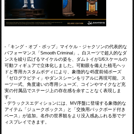
-「キング・オブ・ポップ」マイケル・ジャクソンの代表的な
パフォーマンス「Smooth Criminal」。白スーツで超人的なダ
ンスを繰り広げるマイケルの姿を、ダムトイが1/6スケールの
可動フィギュアで立体化しました。可動眼を備えた植毛ヘッ
ドと専用カスタムボディにより、象徴的な45度前傾ポーズ
「ゼログラビティ」やダンスシーンをリアルに再現可能。ス
ーツ一式、角度違いの専用シューズ、コインやマイクなど充
実の付属品でステージ上の存在感を余すことなく表現しま
す。
- デラックスエディションには、MV序盤に登場する象徴的な
アイテム「ジュークボックス」と「交換用バックボード付き
ベース」が追加。名作の世界観をより没入感あふれる形でデ
ィスプレイできます。