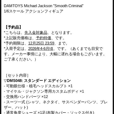
DAMTOYS Michael Jackson "Smooth Criminal"
1/6スケール アクションフィギュア
【予約品】
*こちらは、
先入金対象品
、となります。
*上記販売価格は、
予約特価
、です。
*予約期限は、
12月25日 23:59
、まで。
*入荷予定は、
2026年4-6月頃
、です。（あくまでも目安で
す。メーカー事情により、大幅に遅れる場合もございます。
ご了承ください。）
［セット内容］
▽
DMS048: スタンダード エディション
- 可動眼仕様・植毛ヘッドスカルプト ×1
- マイケル・ジャクソン専用カスタムボディ ×1
- 交換用ハンドパーツ ×12
- スーツ一式 (シャツ、ネクタイ、サスペンダーパンツ、ブレ
ザー、ハット)
- 通常角度シューズ ×1足(布製カバー・ソックス付き)