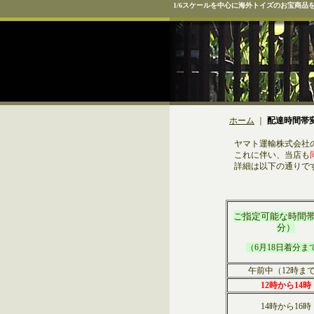
1/6スケールを中心に海外トイズのお宝商品
ホーム
｜
配達時間帯
ヤマト運輸株式会社の
これに伴い、当店も
詳細は以下の通りで
ご指定可能な時間帯
分）
（6月18日着分ま
午前中（12時ま
12時から14時
14時から16時