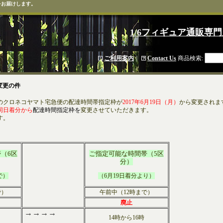
をお届けします。
1/6フィギュア通販専門
ご利用案内
｜
Contact Us
商品検索
:
変更の件
クロネコヤマト宅急便の配達時間帯指定枠が
2017年6月19日（月）
から変更されま
同日着分から
配達時間指定枠を
変更させていただきます。
す。
（6区
ご指定可能な時間帯（5区
分）
で）
（6月19日着分より）
で）
午前中（12時まで）
廃止
→→→→
14時から16時