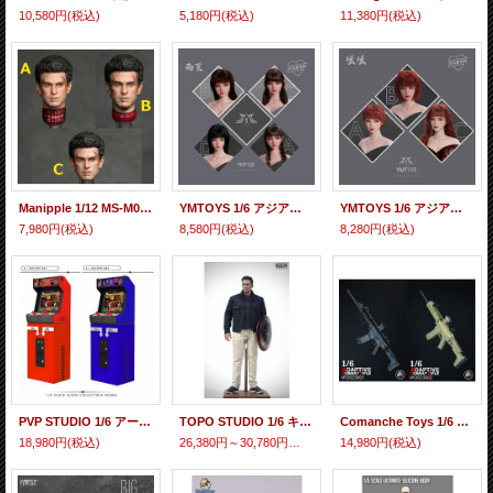
10,580円
(税込)
5,180円
(税込)
11,380円
(税込)
Manipple 1/12 MS-M093 ガーフィールド ヘッド 3種 *予約
YMTOYS 1/6 アジアン女性ヘッド 雨茉 眼球可動 4種 YMT120 *予約
YMTOYS 1/6 アジアン フィメール 女性 “ 瑤瑤 ” ヘッド 眼球可動 3種 YMT119 *予約
7,980円
(税込)
8,580円
(税込)
8,280円
(税込)
PVP STUDIO 1/6 アーケード シーン レッドボックス / ブルーボックス アクションフィギュア用 PVP-001 / PVP-002 *予約
TOPO STUDIO 1/6 キャプテンアメリカ アクションフィギュア用 TP038A / TP038B *予約
Comanche Toys 1/6 Magpul ACR Rifle Tactical Set Masada Remington 2種 HY2023001 HY2023002 *予約
18,980円
(税込)
26,380円～30,780円
(税込)
14,980円
(税込)