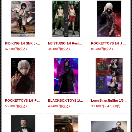
KID KING 1/6 SNK いろは サムライスピリッツ アクションフィギュア 2種 KKP006 *予約
M8 STUDIO 1/6 Resident Evil Rebecca Chambers アクションフィギュア No.001 *予約
ROCKETTOYS 1/6 ナルトシップウデン カネキ アクションフィギュア バトルスーツ版 ROC-025 *予約
47,980円
(税込)
34,180円
(税込)
81,480円
(税込)
ROCKETTOYS 1/6 ナルトシップウデン カネキ アクションフィギュア 覚醒版 ROC-024 *予約
BLACKBOX TOYS 1/6 The Paris Killer EVE MACARRO BB9088 *予約
LongShanJinShu 1/6 リデンプション オブ ザ ナイト エレナ アップグレードエディション アクションフィギュア LS2026-XV-A / B *予約
56,780円
(税込)
40,480円
(税込)
39,180円～47,380円
(税込)