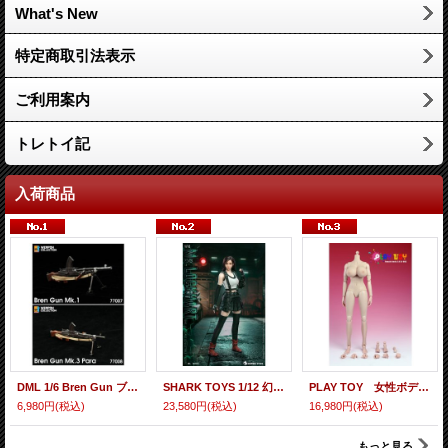
What's New
特定商取引法表示
ご利用案内
トレトイ記
入荷商品
DML 1/6 Bren Gun ブレンガン MK1/ MK3 2種 フィギュア用 ミリタリー 77007 77008
SHARK TOYS 1/12 幻想女性戦士 アクションフィギュア SK005
PLAY TOY 女性ボディ2.0 XL/L/M/S-004 1/6
6,980円
(税込)
23,580円
(税込)
16,980円
(税込)
もっと見る