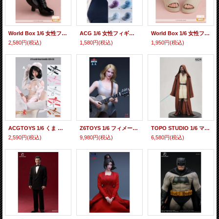
World Box 1/6 女性フィギュア用 スタッズバイクブーツ ブラック GS011-B *予約
ACG 1/6 女性フィギュア用 ベースボールキャップ 10種 ACG26-M03-02 *予約
World Box 1/6 女性フィギュア用 ウェッジサンダル GS012-Y *予約
2,580円
(税込)
1,580円
(税込)
1,950円
(税込)
ACGTOYS 1/6 くま フーディ コスプレ ビキニ セット 6種 ACG-56 *予約
Z6TOYS 1/6 フィメール スマイル美人 ヘッド 眼球可動 5種 ZC022 *予約
TOPO STUDIO 1/6 マスター ケープ TP036 *予約
2,590円
(税込)
9,980円
(税込)
6,580円
(税込)