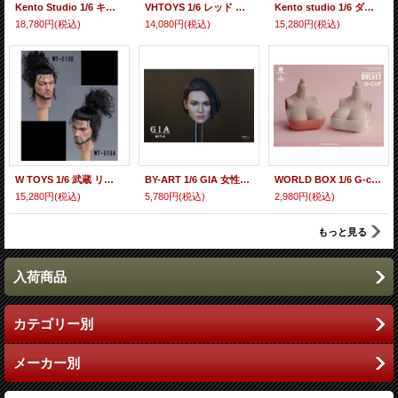
Kento Studio 1/6 キートン イブニング スーツセット ボディ付 アクションフィギュア用 KS-K0012 *予約
VHTOYS 1/6 レッド ダンス ガールヘッド アクションフィギュア用 眼球可動 VH002 *予約
Kento studio 1/6 ダークナイト リターンズ アクセサリセット アクションフィギュア KS-K015 *予約
18,780円
(税込)
14,080円
(税込)
15,280円
(税込)
W TOYS 1/6 武蔵 リアルヘア 髭 ヘッド アクションフィギュア用 WT-010A *予約
BY-ART 1/6 GIA 女性ヘッド BY-T15G *予約
WORLD BOX 1/6 G-cup 巨乳 差替え バスト パーツ for 女性素体 AT201 AT202 AT203 ボディ対応 2種 *予約
15,280円
(税込)
5,780円
(税込)
2,980円
(税込)
もっと見る
入荷商品
カテゴリー別
メーカー別