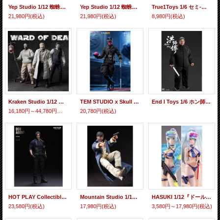
Yep Studio 1/12 蜘蛛城之夢 アン・イリューソリー・ドリーム 百足 Centipede アクションフィギュア YS NO.0012 *予約
Yep Studio 1/12 蜘蛛城之夢 アン・イリューソリー・ドリーム 兎 Rabbit アクションフィギュア YS NO.0013 *予約
True1Toys 1/6 セミ-メカニカル 女性素体 白肌 アクションフィギュア用 ミディアムバスト ラージバスト EC3020 *予約
21,980円
(税込)
21,980円
(税込)
8,980円
(税込)
Kraken Studio 1/12 Ward of Dead アクションフィギュア KS-06 *予約
TEM STUDIO x Skull Toyz 1/12 ブラッド キャプテン アクションフィギュア TEMS007A / B *予約
End I Toys 1/6 ホン師父 洪師傅 MASTER HONG 葉問 アクションフィギュア EIT AD-020 *予約
16,180円～44,780円
(税込)
20,780円
(税込)
HOT PLAY Collectibles 1/12 DSO Agent アクションフィギュア HPC-HP002 *予約
Mountain Studio 1/12 アイアン ブラッド ヒーロー アクションフィギュア MTS002 *予約
HASUKI 1/12『ドールズフロントライン2：エクシリウム』クルカイ 蒼き軌跡Ver. 2種 PA013/ 水着アクセサリーパック 2種 PJ-01 *予約
23,580円
(税込)
17,980円
(税込)
3,580円～17,980円
(税込)