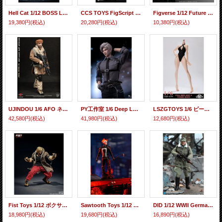
Hell Cat 1/12 BOSS Lord Ouroboros アクションフィギュア DYM202405 *予約
CCS TOYS FigScript 1/12 Splinter Cell Blacklist Sam Fisher アクションフィギュア CCSFS202606A *予約
Figverse 1/12 Future Warrior 17cm アクションフィギュア WLT-01 *予約
19,380円
(税込)
20,280円
(税込)
10,380円
(税込)
UJINDOU 1/6 AFO ネプチューン “MOTHER” アクションフィギュア UD9066B *予約
PY工作室 1/6 Deep Love Strictly Restricted Qin Shao Sylus アクションフィギュア PY001 *予約
LSZGTOYS 1/6 ピーチ シェイプ フル ヒップ ボディ アクションフィギュア用 LSJS-TS01 *予約
42,580円
(税込)
41,980円
(税込)
12,680円
(税込)
Fist Toys 1/12 ボクサー アクションフィギュア FIST-001 *予約
Sawtooth Toys 1/12 フレイム ヘッド ナイト Flame Head Knight アクションフィギュア STM-20254A *予約
DID 1/12 WWII German ケーニッヒ少佐 アクションフィギュア XD80036 *予約
18,980円
(税込)
19,680円
(税込)
16,890円
(税込)