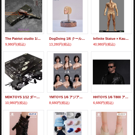
The Patriot studio 1/12 BIG BOSS ell Enhanced Expansion Kit アクションフィギュア用 DLC2.0B *予約
DogDoing 1/6 クール ゴッデス フィメール ヘッド DD-HS-001 *予約
Infinite Statue × Kaustic Plastik 1/6 アルティメット 男性素体 マッスルボディ シリコーン素材 *予約
9,980円
(税込)
13,280円
(税込)
40,980円
(税込)
MDKTOYS 1/12 ダークナイト バットポッド モデリング トイズ アクションフィギュア用 組立モデル *予約
YMTOYS 1/6 アジアン フィメール 女性 “ 小麦 ” ヘッド 眼球可動 6種 YMT108 *予約
HHTOYS 1/6 T800 アーノルド ヘッド 005 *予約
10,980円
(税込)
8,680円
(税込)
6,680円
(税込)