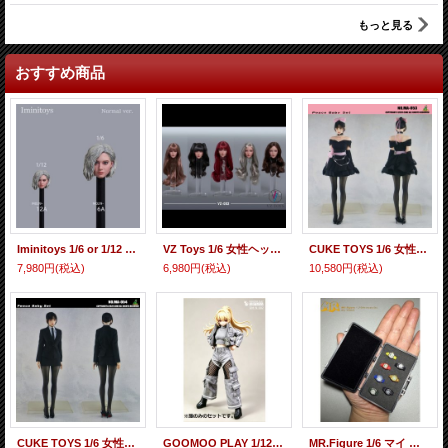
もっと見る
おすすめ商品
Iminitoys 1/6 or 1/12 女性ヘッド グレース Grace 眼球可動 アクションフィギュア用 4種 M029 *予約
VZ Toys 1/6 女性ヘッド 小葉 Xiaoye 眼球可動 5種 VZ-002 *予約
CUKE TOYS 1/6 女性フィギュア用 服 Peace Baby Set MA-053 *予約
7,980円
(税込)
6,980円
(税込)
10,580円
(税込)
CUKE TOYS 1/6 女性フィギュア用 服 Suit Baby Set MA-054 *予約
GOOMOO PLAY 1/12 女性フィギュア用 コンバットウェア セット GM-N-002 *予約
MR.Figure 1/6 マイ ウォッチ コンプリート セット MR-AF02 *予約