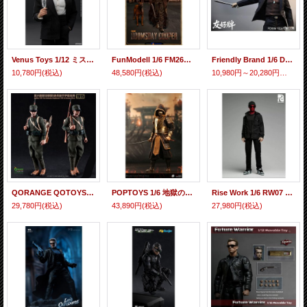
Venus Toys 1/12 ミスター W アクションフィギュア VET005 *予約
FunModell 1/6 FM26001 アポカリプティック クーパー アクションフィギュア *予約
Friendly Brand 1/6 Dongguanzai FD006アクションフィギュア / Pedestrian Railing Scene FD007アクションフィギュア用 *予約
10,780円
(税込)
48,580円
(税込)
10,980円～20,280円
(税込)
QORANGE QOTOYS 1/6 イタリア軍 第13歩兵連隊兵士 第一次イゾンツォ川戦線 1915 アクションフィギュア用 QOM-1059 *予約
POPTOYS 1/6 地獄の使者 ウォーリアースコーピオン アクションフィギュア EX049 再生産 *予約
Rise Work 1/6 RW07 スパイディ アメージング ガーフィールド カスタムスーツ アクションフィギュア *予約
29,780円
(税込)
43,890円
(税込)
27,980円
(税込)