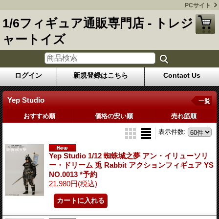
PCサイト
1/6フィギュア通販専門店 - トレジ
ャートイズ
ログイン
新規登録はこちら
Contact Us
Yep Studio
一覧
おすすめ順
価格の安い順
売れ筋順
表示件数
:
Yep Studio 1/12 蜘蛛城之夢 アン・イリューソリ
ー・ドリーム 兎 Rabbit アクションフィギュア YS
NO.0013 *予約
21,980円
(税込)