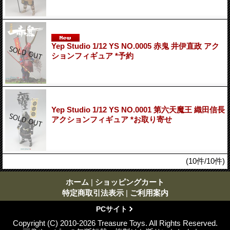
Yep Studio 1/12 YS NO.0005 赤鬼 井伊直政 アク
ションフィギュア *予約
Yep Studio 1/12 YS NO.0001 第六天魔王 織田信長
アクションフィギュア *お取り寄せ
(10件/10件)
ホーム
|
ショッピングカート
特定商取引法表示
|
ご利用案内
PCサイト
Copyright (C) 2010-2026 Treasure Toys. All Rights Reserved.