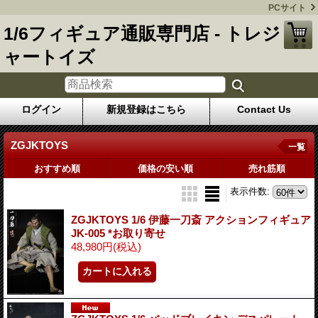
PCサイト
1/6フィギュア通販専門店 - トレジ
ャートイズ
ログイン
新規登録はこちら
Contact Us
ZGJKTOYS
一覧
おすすめ順
価格の安い順
売れ筋順
表示件数
:
ZGJKTOYS 1/6 伊藤一刀斎 アクションフィギュア
JK-005 *お取り寄せ
48,980円
(税込)