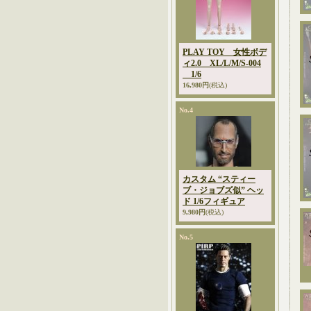
PLAY TOY 女性ボデ
ィ2.0 XL/L/M/S-004
1/6
16,980円
(税込)
No.4
カスタム “スティー
ブ・ジョブズ似” ヘッ
ド 1/6フィギュア
9,980円
(税込)
No.5