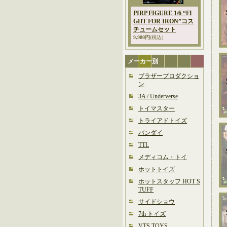
PIRP FIGURE 1/6 “FI
GHT FOR IRON”コス
チュームセット
9,980円
(税込)
メーカー別
ブラザープロダクショ
ン
3A / Underverse
トイマスター
トライアドトイズ
バンダイ
TTL
メディコム・トイ
ホットトイズ
ホットスタッフ HOT S
TUFF
サイドショウ
7th トイズ
VTS TOYS