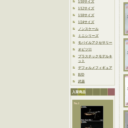
1/10サイズ
1/12サイズ
1/18サイズ
1/24サイズ
ノンスケール
ミニシリーズ
モバイルアクセサリー
オビツ11
プラスチックモデルキ
ット
デフォルメフィギュア
BJD
武器
入荷商品
No.1