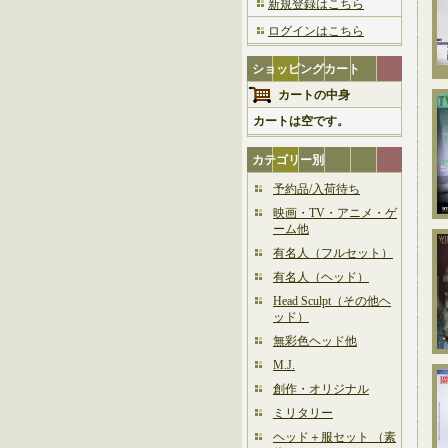
新規登録はこちら
ログインはこちら
ショッピングカート
カートの中身
カートは空です。
カテゴリー別
予約品/入荷待ち
映画・TV・アニメ・ゲ
ーム他
有名人（フルセット）
有名人（ヘッド）
Head Sculpt（その他ヘ
ッド）
無彩色ヘッド他
M.J.
創作・オリジナル
ミリタリー
ヘッド＋服セット （素