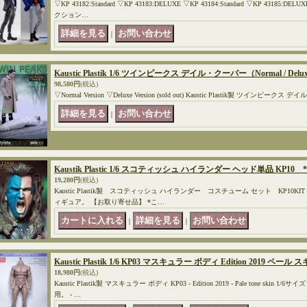
▽KP 43182:Standard ▽KP 43183:DELUXE ▽KP 43184:Standard ▽KP 43185
クション…
｜
Kaustic Plastik 1/6 ツインピークス デイル・クーパー（Normal / De
98,580円
(税込)
▽Normal Version ▽Deluxe Version (sold out) Kaustic Plastik製 ツインピークス
｜
Kaustik Plastic 1/6 スコティッシュ ハイランダー ヘッド単品 KP1
19,280円
(税込)
Kaustic Plastik製 スコティッシュ ハイランダー コスチューム セット KP10KI
ィギュア。 【お取り寄せ品】 *こ…
｜
｜
Kaustic Plastik 1/6 KP03 マスキュラー ボディ Edition 2019 ペー
18,980円
(税込)
Kaustic Plastik製 マスキュラー ボディ KP03 - Edition 2019 - Pale tone sk
用。 - …