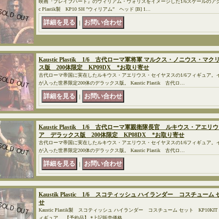
映画『ブレイブハート』のウィリアム・ウォリスをイメージした1/6スケールのアクシ
c Plastik製 KP10 SH ”ウィリアム” ヘッド [B] 1…
｜
Kaustic Plastik 1/6 古代ローマ軍将軍 マルクス・ノニウス
ス版 200体限定 KP09DX *お取り寄せ
古代ローマ帝国に実在したルキウス・アエリウス・セイヤヌスの1/6フィギュア。
が入った世界限定200体のデラックス版。 Kaustic Plastik 古代ロ…
｜
Kaustic Plastik 1/6 古代ローマ軍親衛隊長官 ルキウス・ア
ア デラックス版 200体限定 KP08DX *お取り寄せ
古代ローマ帝国に実在したルキウス・アエリウス・セイヤヌスの1/6フィギュア。
が入った世界限定200体のデラックス版。 Kaustic Plastik 古代ロ…
｜
Kaustik Plastic 1/6 スコティッシュ ハイランダー コスチューム
せ
Kaustic Plastik製 スコティッシュ ハイランダー コスチューム セット KP10KI
ィギュア。 【予約品】 *上記販売価格…