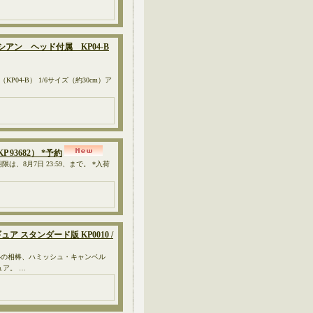
カシアン ヘッド付属 KP04-B
P04-B） 1/6サイズ（約30cm）ア
P 93682） *予約
、8月7日 23:59、まで。 *入荷
ギュア スタンダード版 KP0010 /
心の相棒、ハミッシュ・キャンベル
ア。 …