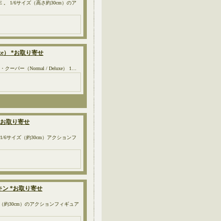
:DELUXE 。 1/6サイズ（高さ約30cm）のア
luxe） *お取り寄せ
 デイル・クーパー（Normal / Deluxe） 1…
0 *お取り寄せ
T 1/6サイズ（約30cm）アクションフ
ル スキン *お取り寄せ
in 1/6サイズ（約30cm）のアクションフィギュア