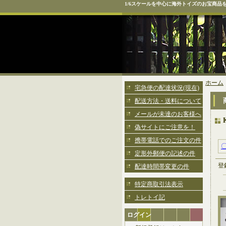
1/6スケールを中心に海外トイズのお宝商品
ホーム
宅急便の配達状況(現在)
配送方法・送料について
メールが未達のお客様へ
偽サイトにご注意を！
携帯電話でのご注文の件
〇
定形外郵便の記述の件
登
配達時間帯変更の件
特定商取引法表示
トレトイ記
ログイン