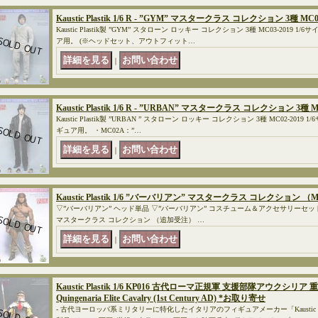
Kaustic Plastik 1/6 R - ”GYM” マスタークラス コレクション 3種 MC03
Kaustic Plastik製 ”GYM” スタローン ロッキー コレクション 3種 MC03-2019
ア用。 (※ヘッドセット、アウトフィット…
｜
Kaustic Plastik 1/6 R - ”URBAN” マスタークラス コレクション 3種 
Kaustic Plastik製 ”URBAN ” スタローン ロッキー コレクション 3種 MC02-20
ギュア用。 ・MC02A：”…
｜
Kaustic Plastik 1/6 ”バーバリアン” マスタークラス コレクション 
▽”バーバリアン” ヘッド単品 ▽”バーバリアン” コスチューム＆アクセサリーセット Kaus
マスタークラス コレクション （追加受注） …
｜
Kaustic Plastik 1/6 KP016 古代ローマ正規軍 支援部隊アウクシリア 重装騎
Quingenaria Elite Cavalry (1st Century AD) *お取り寄せ
- 古代ヨーロッパ系ミリタリーに特化したイタリアのフィギュアメーカー「Kaustic Pl