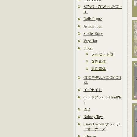
ZCWO（ZCWorld/ZCGir
l）
Dolls Figure
Asmus Toys
Soldier Story
Very Hot
Phicen
フルセット他
女性素体
男性素体
COOモデル/ COOMOD
EL
イグナイト
ヘッドプレイ／HeadPla
y
DID
Nobody Toys
Crazy Owners/クレイジ
ーオーナーズ
in house