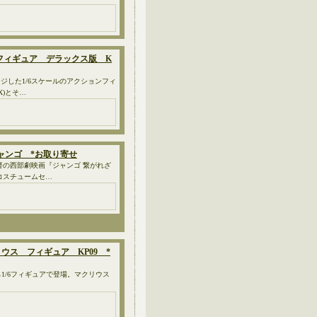
アム” フィギュア デラックス版 K
した1/6スケールのアクションフィ
X)とそ…
ット ジャンゴ *お取り寄せ
督の西部劇映画『ジャンゴ 繋がれざ
コスチュームセ…
クリウス フィギュア KP09 *
から1/6フィギュアで登場。マクリウス
…