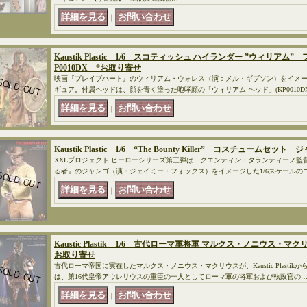
｜
Kaustik Plastic 1/6 スコティッシュ ハイランダー ”ウィリ
P0010DX *お取り寄せ
映画『ブレイブハート』のウィリアム・ウォレス（演：メル・ギブソン）をイメージ
ギュア。付属ヘッドは、顔を青く塗った咆哮顔の「ウィリアム ヘッド」(KP0010D
｜
Kaustik Plastic 1/6 “The Bounty Killer” コスチュームセ
XXLプロジェクト ヒーローシリーズ第三弾は、クエンティン・タランティーノ監
る者』のジャンゴ（演・ジェイミー・フォックス）をイメージした1/6スケールの
｜
Kaustic Plastik 1/6 古代ローマ軍将軍 マルクス・ノニウス・マ
お取り寄せ
古代ローマ帝国に実在したマルクス・ノニウス・マクリウスが、Kaustic Plastik
は、第16代皇帝アウレリウスの重臣の一人としてローマ軍の将軍および執政官の
｜