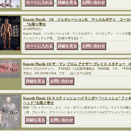
｜
｜
Kaustic Plastik 1/6 ジェネレーションK マッスルボディ コー
*お取り寄せ
20,580円
(税込)
Kaustic Plastik ジェネレーションK マッスルボディ コーカシアン ヘッド付属（K
クションフィギュア用。 【お取り寄せ品】 *…
｜
｜
Kaustic Plastik 1/6 ザ・マン フロム アナザー プレイス スタチュー （K
1/6サイズのスタチュー。 【予約品】 *上記販売価格は、予約特価、です。 *予約期限は
予定は、8月-2024年2月頃、です。（あくまでも目安…
｜
Kaustik Plastic 1/6 スコティッシュ ハイランダー ”ハミッシュ” フィ
ヘッド *お取り寄せ
映画『ブレイブハート』より、メル・ギブソン扮するウィリアム・ウォリスの腹
（演：ブレンダン・グリーソン）をイメージした1/6スケールのアクションフィギュ
｜