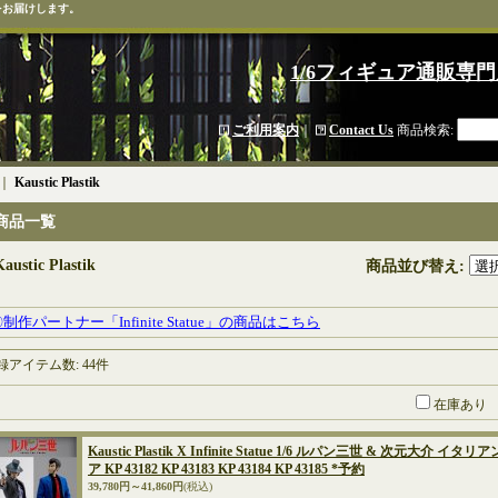
をお届けします。
1/6フィギュア通販専門
ご利用案内
｜
Contact Us
商品検索
:
｜
Kaustic Plastik
商品一覧
Kaustic Plastik
商品並び替え
:
制作パートナー「Infinite Statue」の商品はこちら
録アイテム数
:
44件
在庫あり
Kaustic Plastik X Infinite Statue 1/6 ルパン三世 & 次元
ア KP 43182 KP 43183 KP 43184 KP 43185 *予約
39,780円～41,860円
(税込)