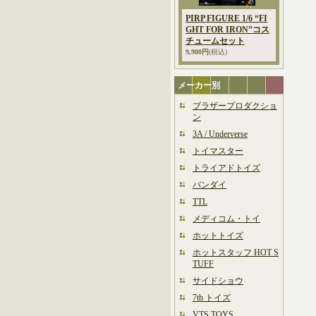
PIRP FIGURE 1/6 “FI
GHT FOR IRON”コス
チュームセット
9,980円
(税込)
メーカー別
ブラザープロダクショ
ン
3A / Underverse
トイマスター
トライアドトイズ
バンダイ
TTL
メディコム・トイ
ホットトイズ
ホットスタッフ HOT S
TUFF
サイドショウ
7th トイズ
VTS TOYS