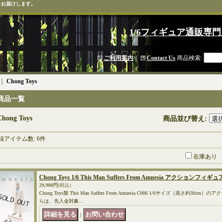
をお届けします。
1/6フィギュア通販専門
ご利用案内
｜
Contact Us
商品検索
:
｜
Chong Toys
商品一覧
Chong Toys
商品並び替え
:
録アイテム数
:
6件
在庫あり
Chong Toys 1/6 This Man Suffers From Amnesia アクションフィギュ
29,980円
(税込)
Chong Toys製 This Man Suffers From Amnesia C006 1/6サイズ（高さ約3
らは、先入金対象…
｜