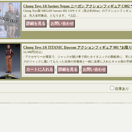
Chong Toys 1/6 Saviors Negan ニーガン アクションフィギュア C002
Chong Toys製 MEGAN Saviors 002 1/6サイズ（高さ約30cm）のアクション
は、先入金対象品、となります。 *上記…
｜
Chong Toys 1/6 TITANIC Dawson アクションフィギュア 001 *お
52,380円
(税込)
- アクセサリーが豊富で、ジャックが賭け事で得たタイタニックの乗船券に、常
ズがジャックに書いてもらった自身の肖像画と一緒に金庫に入れたキャル宛の手
｜
｜
在庫あり