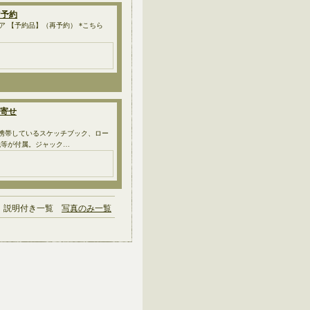
 *予約
フィギュア 【予約品】（再予約） *こちら
取り寄せ
に携帯しているスケッチブック、ロー
紙等が付属。ジャック…
説明付き一覧
写真のみ一覧