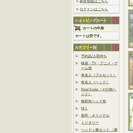
新規登録はこちら
ログインはこちら
ショッピングカート
カートの中身
カートは空です。
カテゴリー別
予約品/入荷待ち
映画・TV・アニメ・ゲ
ーム他
有名人（フルセット）
有名人（ヘッド）
Head Sculpt（その他ヘ
ッド）
無彩色ヘッド他
M.J.
創作・オリジナル
ミリタリー
ヘッド＋服セット （素