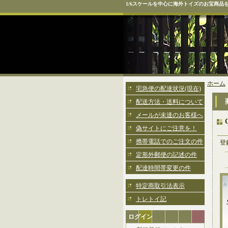
1/6スケールを中心に海外トイズのお宝商品
ホーム
宅急便の配達状況(現在)
配送方法・送料について
メールが未達のお客様へ
偽サイトにご注意を！
携帯電話でのご注文の件
登
定形外郵便の記述の件
配達時間帯変更の件
特定商取引法表示
トレトイ記
ログイン