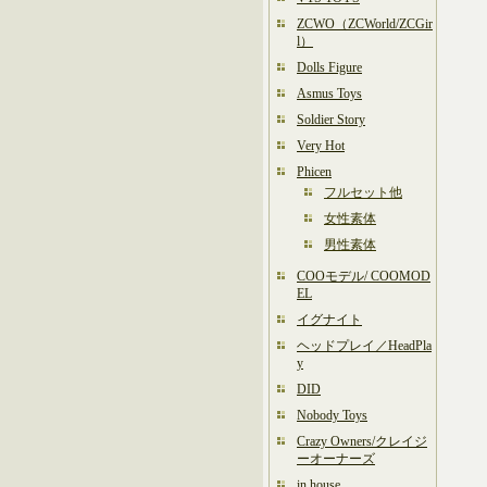
ZCWO（ZCWorld/ZCGir
l）
Dolls Figure
Asmus Toys
Soldier Story
Very Hot
Phicen
フルセット他
女性素体
男性素体
COOモデル/ COOMOD
EL
イグナイト
ヘッドプレイ／HeadPla
y
DID
Nobody Toys
Crazy Owners/クレイジ
ーオーナーズ
in house