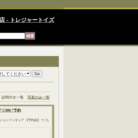
店 - トレジャートイズ
説明付き一覧
写真のみ一覧
ア C006 *予約
0cm）のアクションフィギュア 【予約品】 *こち