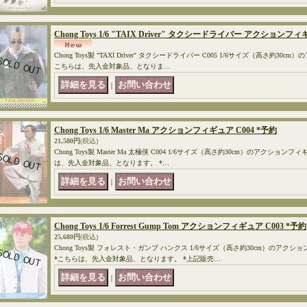
Chong Toys 1/6 "TAIX Driver" タクシードライバー アクションフ
Chong Toys製 "TAXI Driver" タクシードライバー C005 1/6サイズ（高さ約3
こちらは、先入金対象品、となりま…
｜
Chong Toys 1/6 Master Ma アクションフィギュア C004 *予約
21,580円
(税込)
Chong Toys製 Master Ma 太極侠 C004 1/6サイズ（高さ約30cm）のアクシ
は、先入金対象品、となります。 *…
｜
Chong Toys 1/6 Forrest Gump Tom アクションフィギュア C003 *予約
25,680円
(税込)
Chong Toys製 フォレスト・ガンプ ハンクス 1/6サイズ（高さ約30cm）のア
*こちらは、先入金対象品、となります。 *上記販売…
｜