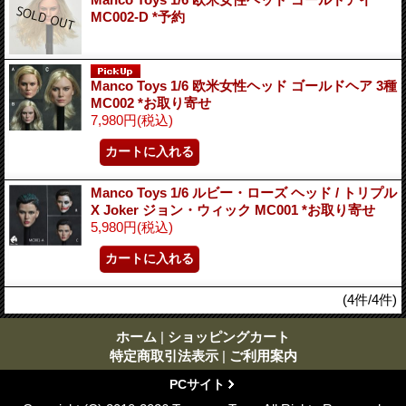
MC002-D *予約
Manco Toys 1/6 欧米女性ヘッド ゴールドヘア 3種
MC002 *お取り寄せ
7,980円
(税込)
Manco Toys 1/6 ルビー・ローズ ヘッド / トリプル
X Joker ジョン・ウィック MC001 *お取り寄せ
5,980円
(税込)
(4件/4件)
ホーム
|
ショッピングカート
特定商取引法表示
|
ご利用案内
PCサイト