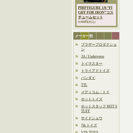
PIRP FIGURE 1/6 “FI
GHT FOR IRON”コス
チュームセット
9,980円
(税込)
メーカー別
ブラザープロダクショ
ン
3A / Underverse
トイマスター
トライアドトイズ
バンダイ
TTL
メディコム・トイ
ホットトイズ
ホットスタッフ HOT S
TUFF
サイドショウ
7th トイズ
VTS TOYS