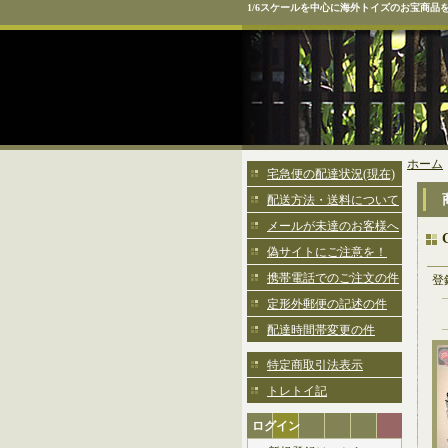
1/6スケールを中心に海外トイズのお宝商品
ホーム
宅急便の配達状況(現在)
配送方法・送料について
メールが未達のお客様へ
偽サイトにご注意を！
携帯電話でのご注文の件
登
定形外郵便の記述の件
配達時間帯変更の件
特定商取引法表示
トレトイ記
ログイン