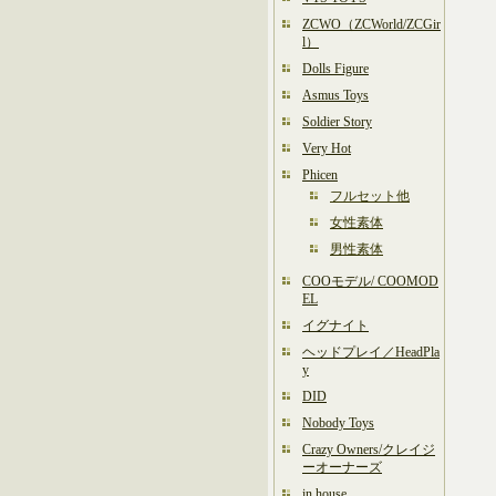
ZCWO（ZCWorld/ZCGir
l）
Dolls Figure
Asmus Toys
Soldier Story
Very Hot
Phicen
フルセット他
女性素体
男性素体
COOモデル/ COOMOD
EL
イグナイト
ヘッドプレイ／HeadPla
y
DID
Nobody Toys
Crazy Owners/クレイジ
ーオーナーズ
in house