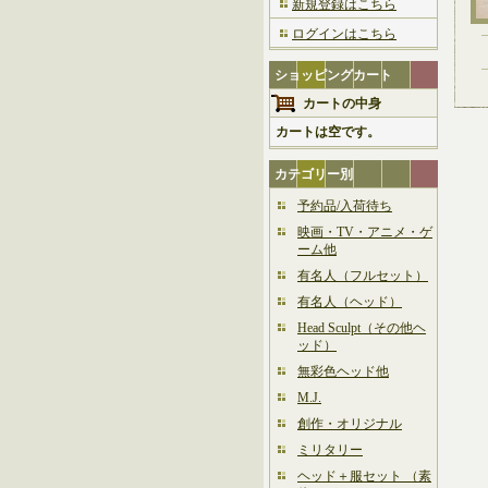
新規登録はこちら
ログインはこちら
ショッピングカート
カートの中身
カートは空です。
カテゴリー別
予約品/入荷待ち
映画・TV・アニメ・ゲ
ーム他
有名人（フルセット）
有名人（ヘッド）
Head Sculpt（その他ヘ
ッド）
無彩色ヘッド他
M.J.
創作・オリジナル
ミリタリー
ヘッド＋服セット （素