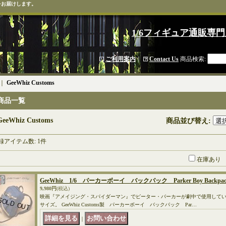
をお届けします。
1/6フィギュア通販専門
ご利用案内
｜
Contact Us
商品検索
:
｜
GeeWhiz Customs
商品一覧
GeeWhiz Customs
商品並び替え
:
録アイテム数
:
1件
在庫あり
GeeWhiz 1/6 パーカーボーイ バックパック Parker Boy Back
9,980円
(税込)
映画『アメイジング・スパイダーマン』でピーター・パーカーが劇中で使用している
サイズ。 GeeWhiz Customs製 パーカーボーイ バックパック Par…
｜