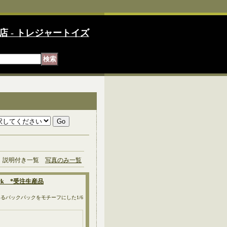
店 - トレジャートイズ
説明付き一覧
写真のみ一覧
pack *受注生産品
バックパックをモチーフにした1/6