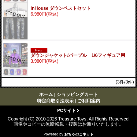
inHouse ダウンベストセット
6,980円
(税込)
ダウンジャケット/パープル 1/6フィギュア用
3,980円
(税込)
(3件/3件)
ホーム
|
ショッピングカート
特定商取引法表示
|
ご利用案内
PCサイト
Copyright (C) 2010-2026 Treasure Toys. All Rights Reserved.
画像やコピーの無断転載・複製はお断りいたします。
Powered by
おちゃのこネット