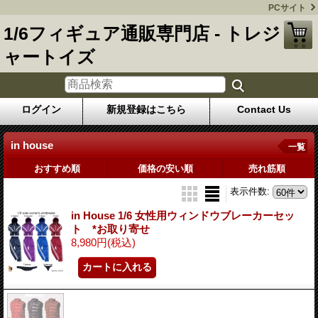
PCサイト
1/6フィギュア通販専門店 - トレジ
ャートイズ
ログイン
新規登録はこちら
Contact Us
in house
一覧
おすすめ順
価格の安い順
売れ筋順
表示件数
:
in House 1/6 女性用ウィンドウブレーカーセッ
ト *お取り寄せ
8,980円
(税込)