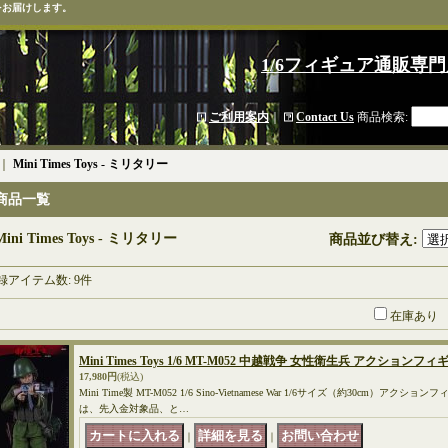
をお届けします。
1/6フィギュア通販専門
ご利用案内
｜
Contact Us
商品検索
:
｜
Mini Times Toys - ミリタリー
商品一覧
Mini Times Toys - ミリタリー
商品並び替え
:
録アイテム数
:
9件
在庫あり
Mini Times Toys 1/6 MT-M052 中越戦争 女性衛生兵 アクションフ
17,980円
(税込)
Mini Time製 MT-M052 1/6 Sino-Vietnamese War 1/6サイズ（約30cm）
は、先入金対象品、と…
｜
｜