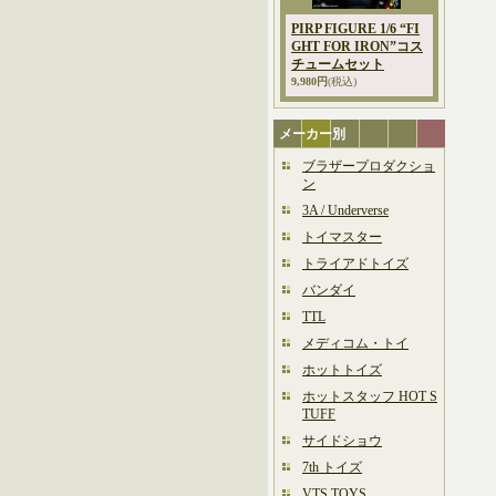
PIRP FIGURE 1/6 “FI
GHT FOR IRON”コス
チュームセット
9,980円
(税込)
メーカー別
ブラザープロダクショ
ン
3A / Underverse
トイマスター
トライアドトイズ
バンダイ
TTL
メディコム・トイ
ホットトイズ
ホットスタッフ HOT S
TUFF
サイドショウ
7th トイズ
VTS TOYS