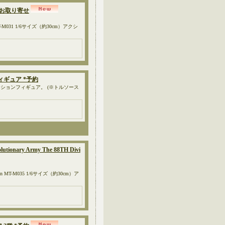
1 *お取り寄せ
M031 1/6サイズ（約30cm）アクシ
ションフィギュア *予約
30cm）のアクションフィギュア。 (※トルソース
tionary Army The 88TH Divi
ision MT-M035 1/6サイズ（約30cm）ア