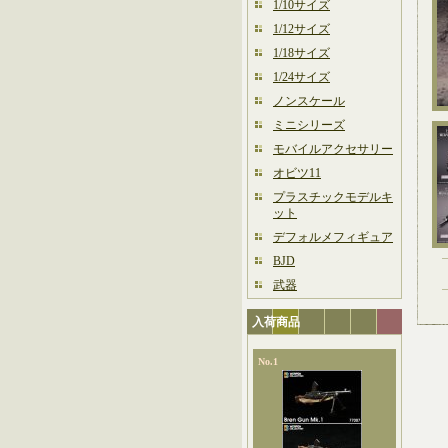
1/10サイズ
1/12サイズ
1/18サイズ
1/24サイズ
ノンスケール
ミニシリーズ
モバイルアクセサリー
オビツ11
プラスチックモデルキ
ット
デフォルメフィギュア
BJD
武器
入荷商品
No.1