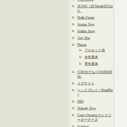
ZCWO（ZCWorld/ZCGir
l）
Dolls Figure
Asmus Toys
Soldier Story
Very Hot
Phicen
フルセット他
女性素体
男性素体
COOモデル/ COOMOD
EL
イグナイト
ヘッドプレイ／HeadPla
y
DID
Nobody Toys
Crazy Owners/クレイジ
ーオーナーズ
in house