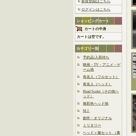
新規登録はこちら
ログインはこちら
ショッピングカート
カートの中身
カートは空です。
カテゴリー別
予約品/入荷待ち
映画・TV・アニメ・ゲ
ーム他
有名人（フルセット）
有名人（ヘッド）
Head Sculpt（その他ヘ
ッド）
無彩色ヘッド他
M.J.
創作・オリジナル
ミリタリー
ヘッド＋服セット （素