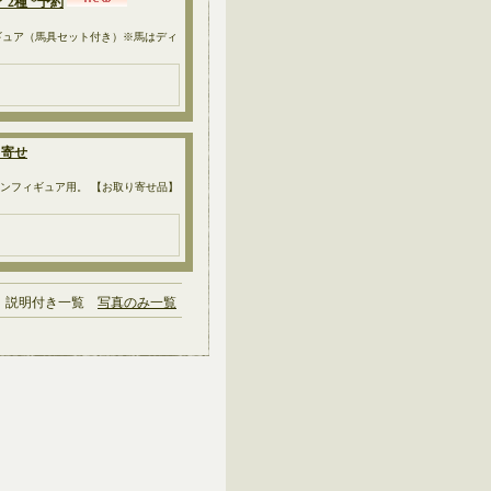
ュア 2種 *予約
rriorフィギュア（馬具セット付き）※馬はディ
取り寄せ
cm）のアクションフィギュア用。 【お取り寄せ品】
説明付き一覧
写真のみ一覧