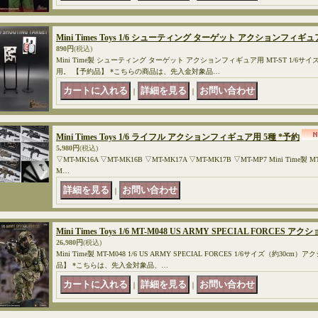
Mini Times Toys 1/6 シューティング ターゲット アクションフィギュア
890円
(税込)
Mini Time製 シューティング ターゲット アクションフィギュア用 MT-ST 1/6
用。 【予約品】 *こちらの商品は、先入金対象品…
｜
｜
Mini Times Toys 1/6 ライフル アクションフィギュア用 5種 *予約
5,980円
(税込)
▽MT-MK16A ▽MT-MK16B ▽MT-MK17A ▽MT-MK17B ▽MT-MP7 Mini Time製 MT-M
M…
｜
Mini Times Toys 1/6 MT-M048 US ARMY SPECIAL FORC
26,980円
(税込)
Mini Time製 MT-M048 1/6 US ARMY SPECIAL FORCES 1/6サイズ（約
品】 *こちらは、先入金対象品、…
｜
｜