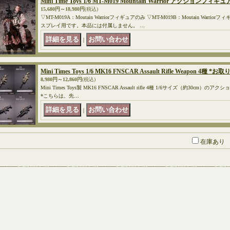
Mini Time Toys 1/6 MT-M019 Mountain Warrior アクションフィギ
15,680円～18,980円
(税込)
▽MT-M019A：Moutain Warriorフィギュアのみ ▽MT-M019B：Moutain Wa
スプレイ用です。本品には付属しません。 …
｜
Mini Times Toys 1/6 MK16 FNSCAR Assault Rifle Weapon 4種 *お
8,980円～12,860円
(税込)
Mini Times Toys製 MK16 FNSCAR Assault rifle 4種 1/6サイズ（約30
*こちらは、先…
｜
在庫あり