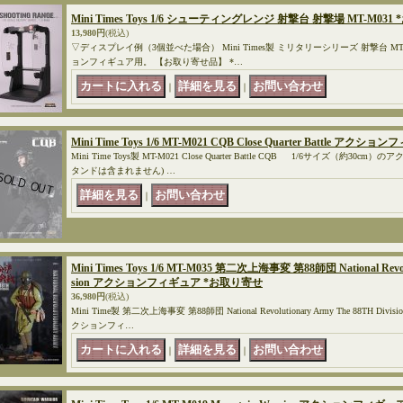
Mini Times Toys 1/6 シューティングレンジ 射撃台 射撃場 MT-M03
13,980円
(税込)
▽ディスプレイ例（3個並べた場合） Mini Times製 ミリタリーシリーズ 射撃台 MT-
ョンフィギュア用。 【お取り寄せ品】 *…
｜
｜
Mini Time Toys 1/6 MT-M021 CQB Close Quarter Battle アク
Mini Time Toys製 MT-M021 Close Quarter Battle CQB 1/6サイズ（約
タンドは含まれません) …
｜
Mini Times Toys 1/6 MT-M035 第二次上海事変 第88師団 National Revolu
sion アクションフィギュア *お取り寄せ
36,980円
(税込)
Mini Time製 第二次上海事変 第88師団 National Revolutionary Army The 88TH Div
クションフィ…
｜
｜