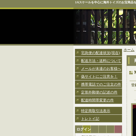
1/6スケールを中心に海外トイズのお宝商品
ホーム
宅急便の配達状況(現在)
配送方法・送料について
メールが未達のお客様へ
偽サイトにご注意を！
携帯電話でのご注文の件
登
定形外郵便の記述の件
配達時間帯変更の件
特定商取引法表示
トレトイ記
ログイン