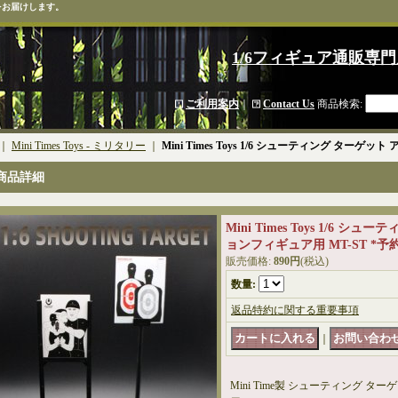
をお届けします。
1/6フィギュア通販専門
ご利用案内
｜
Contact Us
商品検索
:
｜
Mini Times Toys - ミリタリー
｜
Mini Times Toys 1/6 シューティング ターゲ
商品詳細
Mini Times Toys 1/6 
ョンフィギュア用 MT-ST *予
販売価格
:
890円
(税込)
数量
:
返品特約に関する重要事項
｜
Mini Time製 シューティング 