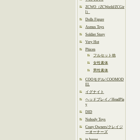
ZCWO（ZCWorld/ZCGir
l）
Dolls Figure
Asmus Toys
Soldier Story
Very Hot
Phicen
フルセット他
女性素体
男性素体
COOモデル/ COOMOD
EL
イグナイト
ヘッドプレイ／HeadPla
y
DID
Nobody Toys
Crazy Owners/クレイジ
ーオーナーズ
in house