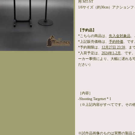
用 MT-ST
1/6サイズ（約30cm）アクション
【予約品】
*こちらの商品は、
先入金対象品
、
*上記販売価格は、
予約特価
、です
*予約期限は、
12月27日 23:59
、ま
*入荷予定は、
2024年1-2月
、です
ーカー事情により、大幅に遅れる
ださい）
［内容］
-Shooting Targetset * 1
（※上記内容がすべてです。その
※試作品画像のものは実際の製品