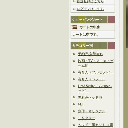
新規登録はこちら
ログインはこちら
ショッピングカート
カートの中身
カートは空です。
カテゴリー別
予約品/入荷待ち
映画・TV・アニメ・ゲ
ーム他
有名人（フルセット）
有名人（ヘッド）
Head Sculpt（その他ヘ
ッド）
無彩色ヘッド他
M.J.
創作・オリジナル
ミリタリー
ヘッド＋服セット （素