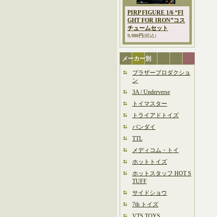
PIRP FIGURE 1/6 “FI
GHT FOR IRON”コス
チュームセット
9,980円
(税込)
メーカー別
ブラザープロダクショ
ン
3A / Underverse
トイマスター
トライアドトイズ
バンダイ
TTL
メディコム・トイ
ホットトイズ
ホットスタッフ HOT S
TUFF
サイドショウ
7th トイズ
VTS TOYS