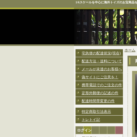
1/6スケールを中心に海外トイズのお宝商品
ホーム
宅急便の配達状況(現在)
配送方法・送料について
メールが未達のお客様へ
偽サイトにご注意を！
携帯電話でのご注文の件
定形外郵便の記述の件
配達時間帯変更の件
特定商取引法表示
トレトイ記
ログイン