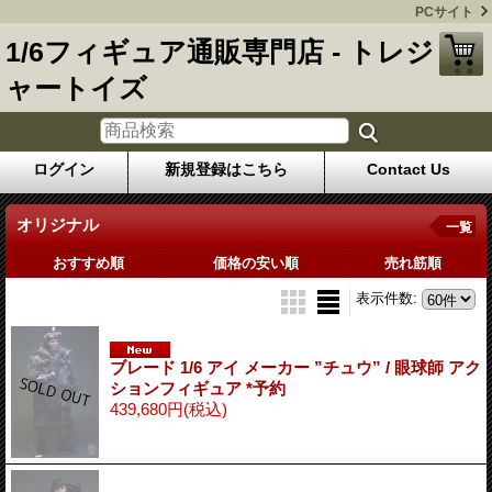
PCサイト
1/6フィギュア通販専門店 - トレジ
ャートイズ
ログイン
新規登録はこちら
Contact Us
オリジナル
一覧
おすすめ順
価格の安い順
売れ筋順
表示件数
:
ブレード 1/6 アイ メーカー ”チュウ” / 眼球師 アク
ションフィギュア *予約
439,680円
(税込)