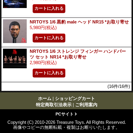
NRTOYS 1/6 黒豹 male ヘッド NR15 *お取り寄せ
5,980円
(税込)
NRTOYS 1/6 ストレンジ フィンガー ハンドパー
ツ セット NR14 *お取り寄せ
2,980円
(税込)
(16件/16件)
ホーム
|
ショッピングカート
特定商取引法表示
|
ご利用案内
PCサイト
Copyright (C) 2010-2026 Treasure Toys. All Rights Reserved.
画像やコピーの無断転載・複製はお断りいたします。