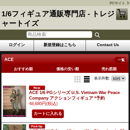
PCサイト
1/6フィギュア通販専門店 - トレジ
ャートイズ
ログイン
新規登録はこちら
Contact Us
ACE
一覧
おすすめ順
価格の安い順
売れ筋順
表示件数
:
ACE 1/6 PGシリーズ U.S. Vietnam War Peace
Company アクションフィギュア *予約
48,680円
(税込)