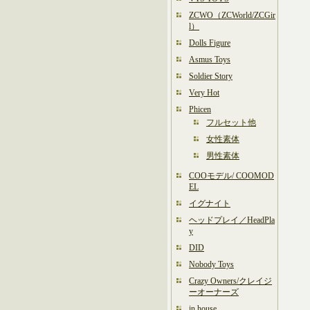
ZCWO（ZCWorld/ZCGir
l）
Dolls Figure
Asmus Toys
Soldier Story
Very Hot
Phicen
フルセット他
女性素体
男性素体
COOモデル/ COOMOD
EL
イグナイト
ヘッドプレイ／HeadPla
y
DID
Nobody Toys
Crazy Owners/クレイジ
ーオーナーズ
in house