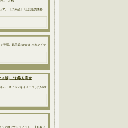
01 *予約
ィギュア。 【予約品】 *上記販売価格
フィットで登場。戦国武将のおしゃれアイテ
デラックス版) *お取り寄せ
ム・スヒョンをイメージした1/6サ
ンフィギュア用アウトフィット。 【お取り