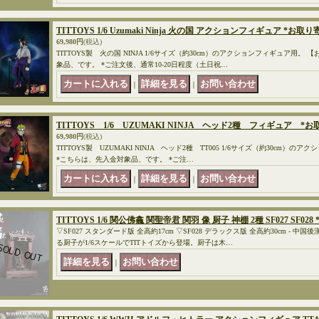
TITTOYS 1/6 Uzumaki Ninja 火の国 アクションフィギュア *お取り
69,980円
(税込)
TITTOYS製 火の国 NINJA 1/6サイズ（約30cm）のアクションフィギュア用。
象品、です。 *ご注文後、通常10-20日程度（土日祝…
｜
｜
TITTOYS 1/6 UZUMAKI NINJA ヘッド2種 フィギュア *
69,980円
(税込)
TITTOYS製 UZUMAKI NINJA ヘッド2種 TT005 1/6サイズ（約30cm）
*こちらは、先入金対象品、です。 *ご注…
｜
｜
TITTOYS 1/6 関公佛龕 関聖帝君 関羽 像 厨子 神棚 2種 SF027 SF02
▽SF027 スタンダード版 全高約17cm ▽SF028 デラックス版 全高約30cm -
る厨子が1/6スケールでTITトイズから登場。厨子は木…
｜