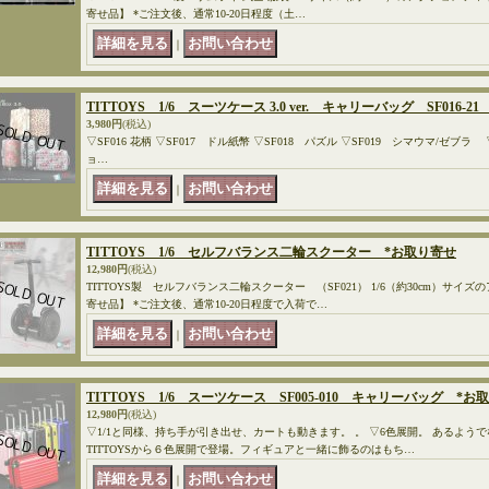
寄せ品】 *ご注文後、通常10-20日程度（土…
｜
TITTOYS 1/6 スーツケース 3.0 ver. キャリーバッグ SF016-
3,980円
(税込)
▽SF016 花柄 ▽SF017 ドル紙幣 ▽SF018 パズル ▽SF019 シマウマ/ゼブラ
ョ…
｜
TITTOYS 1/6 セルフバランス二輪スクーター *お取り寄せ
12,980円
(税込)
TITTOYS製 セルフバランス二輪スクーター （SF021） 1/6（約30cm）サ
寄せ品】 *ご注文後、通常10-20日程度で入荷で…
｜
TITTOYS 1/6 スーツケース SF005-010 キャリーバッグ *お
12,980円
(税込)
▽1/1と同様、持ち手が引き出せ、カートも動きます。 。 ▽6色展開。 あるようで
TITTOYSから６色展開で登場。フィギュアと一緒に飾るのはもち…
｜