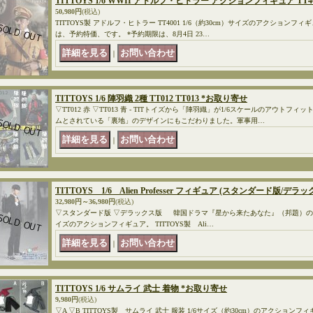
TITTOYS 1/6 WWII アドルフ・ヒトラー アクションフィギュア TT40
50,980円
(税込)
TITTOYS製 アドルフ・ヒトラー TT4001 1/6（約30cm）サイズのアクションフ
は、予約特価、です。 *予約期限は、8月4日 23…
｜
TITTOYS 1/6 陣羽織 2種 TT012 TT013 *お取り寄せ
▽TT012 赤 ▽TT013 青 - TITトイズから「陣羽織」が1/6スケールのアウト
ムとされている「裏地」のデザインにもこだわりました。軍事用…
｜
TITTOYS 1/6 Alien Professer フィギュア (スタンダード版/
32,980円～36,980円
(税込)
▽スタンダード版 ▽デラックス版 韓国ドラマ『星から来たあなた』（邦題）のキ
イズのアクションフィギュア。 TITTOYS製 Ali…
｜
TITTOYS 1/6 サムライ 武士 着物 *お取り寄せ
9,980円
(税込)
▽A ▽B TITTOYS製 サムライ 武士 服装 1/6サイズ（約30cm）のアクショ