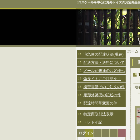
1/6スケールを中心に海外トイズのお宝商品
ホーム
宅急便の配達状況(現在)
配送方法・送料について
メールが未達のお客様へ
偽サイトにご注意を！
携帯電話でのご注文の件
登
定形外郵便の記述の件
配達時間帯変更の件
特定商取引法表示
トレトイ記
ログイン