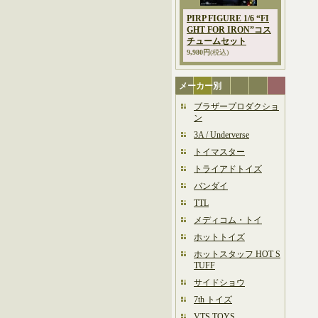
PIRP FIGURE 1/6 “FI
GHT FOR IRON”コス
チュームセット
9,980円
(税込)
メーカー別
ブラザープロダクショ
ン
3A / Underverse
トイマスター
トライアドトイズ
バンダイ
TTL
メディコム・トイ
ホットトイズ
ホットスタッフ HOT S
TUFF
サイドショウ
7th トイズ
VTS TOYS