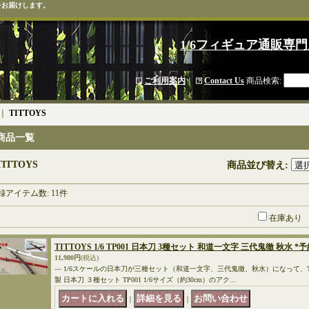
をお届けします。
1/6フィギュア通販専門
ご利用案内
｜
Contact Us
商品検索
:
｜
TITTOYS
商品一覧
TITTOYS
商品並び替え
:
録アイテム数
:
11件
在庫あり
TITTOYS 1/6 TP001 日本刀 3種セット 和道一文字 三代鬼徹 秋水 *
11,980円
(税込)
― 1/6スケールの日本刀が三種セット（和道一文字、三代鬼徹、秋水）になって、TIT
製 日本刀 ３種セット TP001 1/6サイズ（約30cm）のアク…
｜
｜