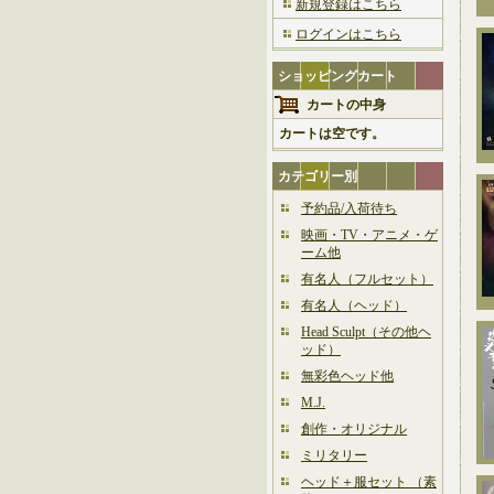
新規登録はこちら
ログインはこちら
ショッピングカート
カートの中身
カートは空です。
カテゴリー別
予約品/入荷待ち
映画・TV・アニメ・ゲ
ーム他
有名人（フルセット）
有名人（ヘッド）
Head Sculpt（その他ヘ
ッド）
無彩色ヘッド他
M.J.
創作・オリジナル
ミリタリー
ヘッド＋服セット （素