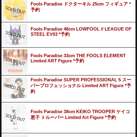
Fools Paradise ドクターキル 25cm フィギュア *
予約
Fools Paradise 48cm LOWFOOL // LEAGUE OF
STEEL EV03 *予約
Fools Paradise 33cm THE FOOLS ELEMENT
Limited ART Figure *予約
Fools Paradise SUPER PROFESSIONAL 5 スー
パープロフェッショナル Limited ART Figure *予
約
Fools Paradise 38cm KEIKO TROOPER ケイコ
恵子 トルーパー Limited Art Figure *予約