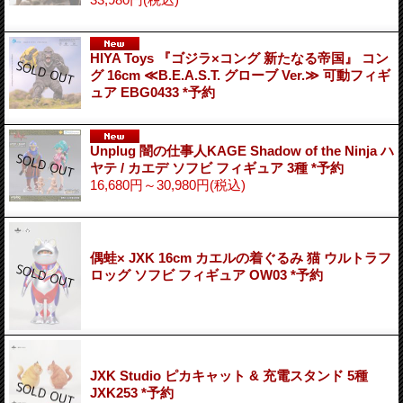
HIYA Toys 『ゴジラ×コング 新たなる帝国』 コン
グ 16cm ≪B.E.A.S.T. グローブ Ver.≫ 可動フィギ
ュア EBG0433 *予約
Unplug 闇の仕事人KAGE Shadow of the Ninja ハ
ヤテ / カエデ ソフビ フィギュア 3種 *予約
16,680円～30,980円
(税込)
偶蛙× JXK 16cm カエルの着ぐるみ 猫 ウルトラフ
ロッグ ソフビ フィギュア OW03 *予約
JXK Studio ピカキャット & 充電スタンド 5種
JXK253 *予約