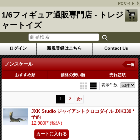
PCサイト
1/6フィギュア通販専門店 - トレジ
ャートイズ
ログイン
新規登録はこちら
Contact Us
ノンスケール
一覧
おすすめ順
価格の安い順
売れ筋順
表示件数
:
1
2
次
»
JXK Studio ジャイアントクロコダイル JXK339 *
予約
12,980円
(税込)