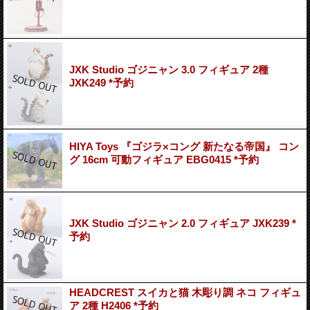
JXK Studio ゴジニャン 3.0 フィギュア 2種
JXK249 *予約
HIYA Toys 『ゴジラ×コング 新たなる帝国』 コン
グ 16cm 可動フィギュア EBG0415 *予約
JXK Studio ゴジニャン 2.0 フィギュア JXK239 *
予約
HEADCREST スイカと猫 木彫り調 ネコ フィギュ
ア 2種 H2406 *予約