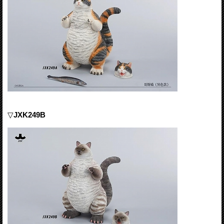
▽
JXK249B