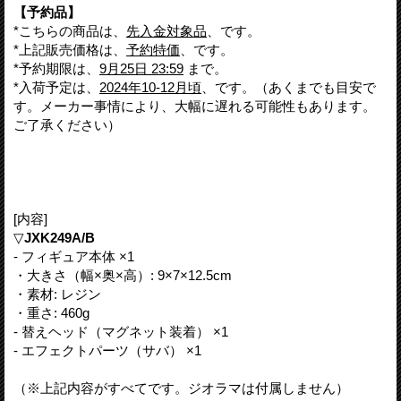
【予約品】
*こちらの商品は、
先入金対象品
、です。
*上記販売価格は、
予約特価
、です。
*予約期限は、
9月25日 23:59
まで。
*入荷予定は、
2024年10-12月頃
、です。（あくまでも目安で
す。メーカー事情により、大幅に遅れる可能性もあります。
ご了承ください）
[内容]
▽
JXK249A/B
- フィギュア本体 ×1
・大きさ（幅×奥×高）: 9×7×12.5cm
・素材: レジン
・重さ: 460g
- 替えヘッド（マグネット装着） ×1
- エフェクトパーツ（サバ） ×1
（※上記内容がすべてです。ジオラマは付属しません）