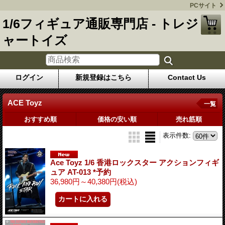
PCサイト
1/6フィギュア通販専門店 - トレジ
ャートイズ
ログイン
新規登録はこちら
Contact Us
ACE Toyz
一覧
おすすめ順
価格の安い順
売れ筋順
表示件数
:
Ace Toyz 1/6 香港ロックスター アクションフィギ
ュア AT-013 *予約
36,980円～40,380円
(税込)