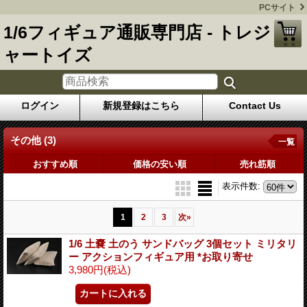
PCサイト
1/6フィギュア通販専門店 - トレジ
ャートイズ
ログイン
新規登録はこちら
Contact Us
その他 (3)
一覧
おすすめ順
価格の安い順
売れ筋順
表示件数
:
1
2
3
次
»
1/6 土嚢 土のう サンドバッグ 3個セット ミリタリ
ー アクションフィギュア用 *お取り寄せ
3,980円
(税込)