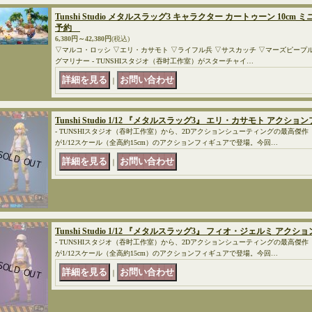
Tunshi Studio メタルスラッグ3 キャラクター カートゥーン 10cm ミニフ
予約
6,380円～42,380円
(税込)
▽マルコ・ロッシ ▽エリ・カサモト ▽ライフル兵 ▽サスカッチ ▽マーズピープル
グマリナー - TUNSHIスタジオ（吞时工作室）がスターチャイ…
｜
Tunshi Studio 1/12 『メタルスラッグ3』 エリ・カサモト アクショ
- TUNSHIスタジオ（吞时工作室）から、2Dアクションシューティングの最高傑作『メタル
が1/12スケール（全高約15cm）のアクションフィギュアで登場。今回…
｜
Tunshi Studio 1/12 『メタルスラッグ3』 フィオ・ジェルミ アクシ
- TUNSHIスタジオ（吞时工作室）から、2Dアクションシューティングの最高傑作『メタル
が1/12スケール（全高約15cm）のアクションフィギュアで登場。今回…
｜