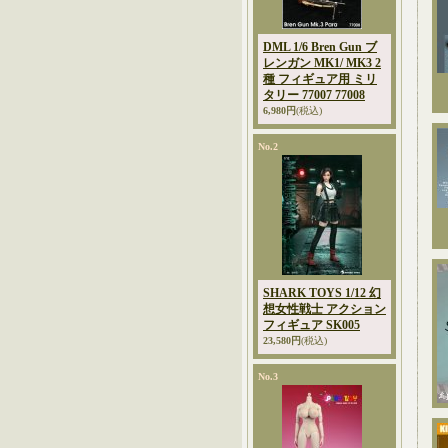
DML 1/6 Bren Gun ブ
レンガン MK1/ MK3 2
種 フィギュア用 ミリ
タリー 77007 77008
6,980円
(税込)
No.2
SHARK TOYS 1/12 幻
想女性戦士 アクション
フィギュア SK005
23,580円
(税込)
No.3