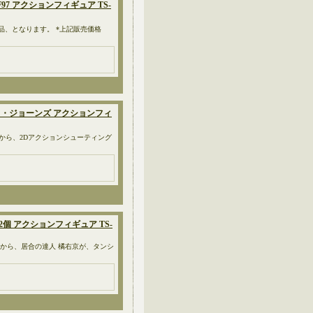
OF97 アクションフィギュア TS-
象品、となります。 *上記販売価格
 ラルフ・ジョーンズ アクションフィ
吞时工作室）から、2Dアクションシューティング
ッド2個 アクションフィギュア TS-
変』から、居合の達人 橘右京が、タンシ