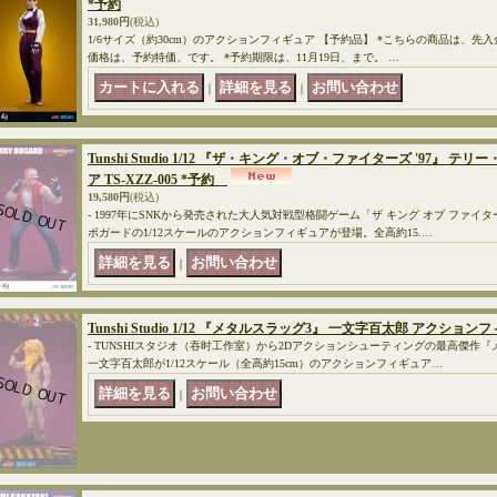
*予約
31,980円
(税込)
1/6サイズ（約30cm）のアクションフィギュア 【予約品】 *こちらの商品は、先
価格は、予約特価、です。 *予約期限は、11月19日、まで。 …
｜
｜
Tunshi Studio 1/12 『ザ・キング・オブ・ファイターズ '97』
ア TS-XZZ-005 *予約
19,580円
(税込)
- 1997年にSNKから発売された大人気対戦型格闘ゲーム「ザ キング オブ ファイターズ 
ボガードの1/12スケールのアクションフィギュアが登場。全高約15.…
｜
Tunshi Studio 1/12 『メタルスラッグ3』 一文字百太郎 アクションフ
- TUNSHIスタジオ（吞时工作室）から2Dアクションシューティングの最高傑作『メタルス
一文字百太郎が1/12スケール（全高約15cm）のアクションフィギュア…
｜