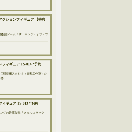
八神庵 アクションフィギュア 【特典
対戦型格闘ゲーム『ザ・キング・オブ・フ
ンフィギュア TS-014 *予約
TUNSHIスタジオ（吞时工作室）か
を持…
フィギュア TS-013 *予約
アクションシューティングの最高傑作『メタルスラッグ