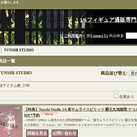
をお届けします。
1/6フィギュア通販専門
ご利用案内
｜
Contact Us
商品検索
:
｜
TUNSHI STUDIO
商品一覧
TUNSHI STUDIO
商品並び替え
:
録アイテム数
:
27件
在庫あり
【特典】Tunshi Studio 1/6 真サムライスピリッツ 覇王丸地獄変 
018 *予約
- 1994年にSNKから発売された対戦型格闘ゲーム『真サムライスピリッツ 覇王
だ少女戦士「ナコルル」が、TUNSHIスタジオから1/6スケールのアクションフィ
｜