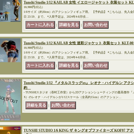
Tunshi Studio 1/12 KAILAB 女性 イエロージャケット 衣装セット KLT
10,980円
(税込)
1/6サイズ（約30cm）のアクションフィギュア用。 【予約品】 *こちらは、先入金
日 23:59、まで。 *入荷予定は、2024年4-8月頃…
｜
｜
Tunshi Studio 1/12 KAILAB 女性 迷彩ジャケット 衣装セット KLT-00
10,980円
(税込)
1/6サイズ（約30cm）のアクションフィギュア用。 【予約品】 *こちらは、先入金
日 23:59、まで。 *入荷予定は、2024年4-8月頃…
｜
｜
Tunshi Studio 1/12 『メタルスラッグxx』 レオナ・ハイデルン アク
約
- TUNSHIスタジオ（吞时工作室）から2Dアクションシューティングの最高傑作『メタルス
X）のレオナ・ハイデルンが1/12スケール（全高約15cm）のアクション…
｜
TUNSHI STUDIO 1/6 KING ザ キングオブファイターズ KOF97 ア