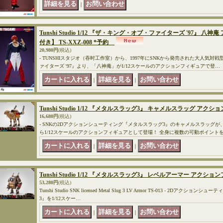
｜
Tunshi Studio 1/12 『ザ・キング・オブ・ファイターズ '97』 
付き】 TS-XXZ-008 *予約
20,980円
(税込)
- TUNSHIスタジオ（吞时工作室）から、1997年にSNKから発売された大人気
ァイターズ '97』より、「八神庵」が1/12スケールのアクションフィギュアで登…
｜
｜
Tunshi Studio 1/12 『メタルスラッグ3』 キャメルスラッグ アクショ
16,680円
(税込)
- SNKの2Dアクションシューティング『メタルスラッグ3』のキャメルスラッグが、
ら1/12スケールのアクションフィギュアとして登場！ 全身に複数の可動ポイント
｜
｜
Tunshi Studio 1/12 『メタルスラッグ3』 レベルアーマー アクション
53,280円
(税込)
Tunshi Studio SNK licensed Metal Slug 3 LV Armor TS-013 - 2D
3』を1/12スケー…
｜
｜