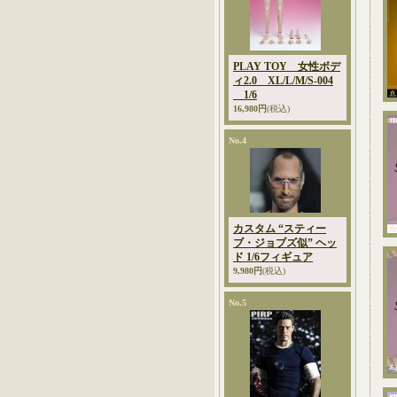
PLAY TOY 女性ボデ
ィ2.0 XL/L/M/S-004
1/6
16,980円
(税込)
No.4
カスタム “スティー
ブ・ジョブズ似” ヘッ
ド 1/6フィギュア
9,980円
(税込)
No.5