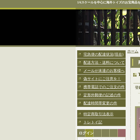
1/6スケールを中心に海外トイズのお宝商品
ホーム
宅急便の配達状況(現在)
配送方法・送料について
メールが未達のお客様へ
偽サイトにご注意を！
携帯電話でのご注文の件
登
定形外郵便の記述の件
配達時間帯変更の件
特定商取引法表示
トレトイ記
ログイン