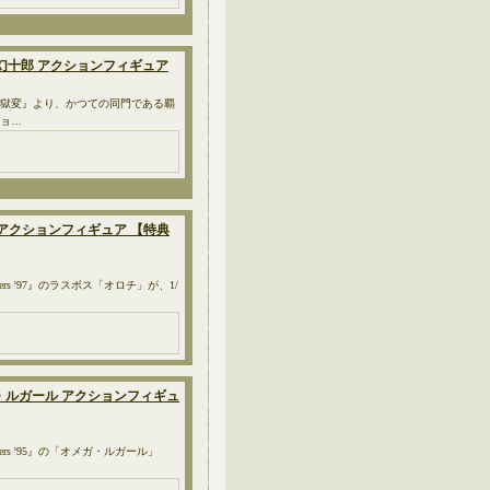
 牙神幻十郎 アクションフィギュア
丸地獄変』より、かつての同門である覇
ショ…
オロチ アクションフィギュア 【特典
ters '97』のラスボス「オロチ」が、1/
 オメガ・ルガール アクションフィギュ
hters '95』の「オメガ・ルガール」