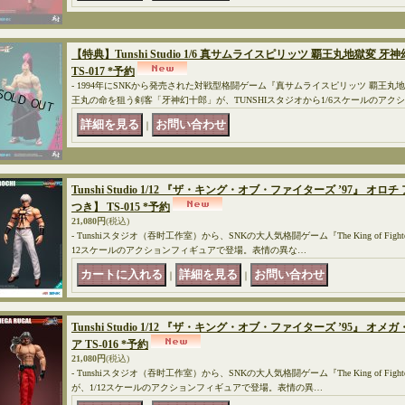
【特典】Tunshi Studio 1/6 真サムライスピリッツ 覇王丸地獄変
TS-017 *予約
- 1994年にSNKから発売された対戦型格闘ゲーム『真サムライスピリッツ 覇王
王丸の命を狙う剣客「牙神幻十郎」が、TUNSHIスタジオから1/6スケールのアク
｜
Tunshi Studio 1/12 『ザ・キング・オブ・ファイターズ ’97』 
つき】 TS-015 *予約
21,080円
(税込)
- Tunshiスタジオ（吞时工作室）から、SNKの大人気格闘ゲーム『The King of Figh
12スケールのアクションフィギュアで登場。表情の異な…
｜
｜
Tunshi Studio 1/12 『ザ・キング・オブ・ファイターズ ’95』
ア TS-016 *予約
21,080円
(税込)
- Tunshiスタジオ（吞时工作室）から、SNKの大人気格闘ゲーム『The King of Fig
が、1/12スケールのアクションフィギュアで登場。表情の異…