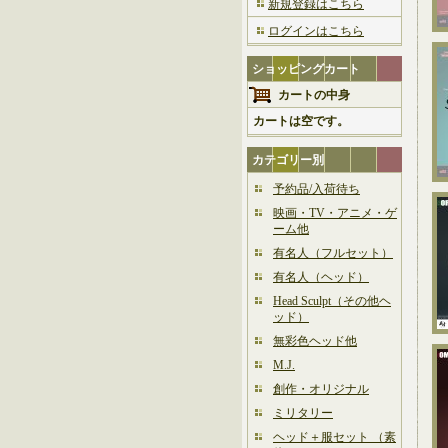
新規登録はこちら
ログインはこちら
ショッピングカート
カートの中身
カートは空です。
カテゴリー別
予約品/入荷待ち
映画・TV・アニメ・ゲ
ーム他
有名人（フルセット）
有名人（ヘッド）
Head Sculpt（その他ヘ
ッド）
無彩色ヘッド他
M.J.
創作・オリジナル
ミリタリー
ヘッド＋服セット （素