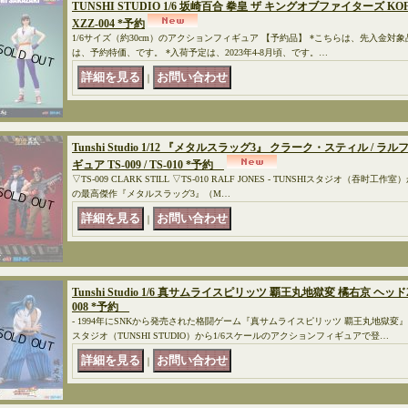
TUNSHI STUDIO 1/6 坂崎百合 拳皇 ザ キングオブファイターズ K
XZZ-004 *予約
1/6サイズ（約30cm）のアクションフィギュア 【予約品】 *こちらは、先入金対
は、予約特価、です。 *入荷予定は、2023年4-8月頃、です。…
｜
Tunshi Studio 1/12 『メタルスラッグ3』 クラーク・スティル /
ギュア TS-009 / TS-010 *予約
▽TS-009 CLARK STILL ▽TS-010 RALF JONES - TUNSHIスタジオ（
の最高傑作『メタルスラッグ3』（M…
｜
Tunshi Studio 1/6 真サムライスピリッツ 覇王丸地獄変 橘右京 ヘ
008 *予約
- 1994年にSNKから発売された格闘ゲーム『真サムライスピリッツ 覇王丸地獄
スタジオ（TUNSHI STUDIO）から1/6スケールのアクションフィギュアで登…
｜