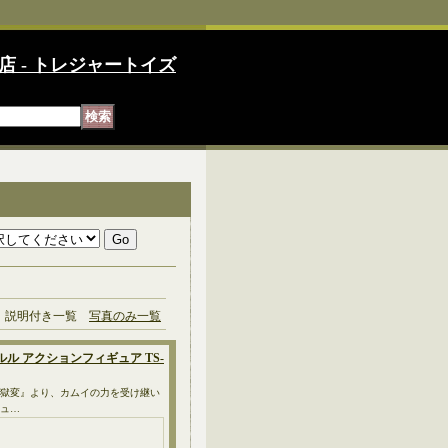
店 - トレジャートイズ
説明付き一覧
写真のみ一覧
ナコルル アクションフィギュア TS-
丸地獄変』より、カムイの力を受け継い
ギュ…