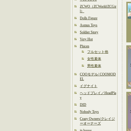
ZCWO（ZCWorld/ZCGir
l）
Dolls Figure
Asmus Toys
Soldier Story
Very Hot
Phicen
フルセット他
女性素体
男性素体
COOモデル/ COOMOD
EL
イグナイト
ヘッドプレイ／HeadPla
y
DID
Nobody Toys
Crazy Owners/クレイジ
ーオーナーズ
in house