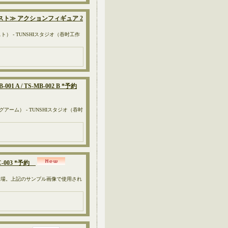
ールバスト≫ アクションフィギュア 2
スト） - TUNSHIスタジオ（吞时工作
1 A / TS-MB-002 B *予約
ングアーム） - TUNSHIスタジオ（吞时
SC-003 *予約
が登場。上記のサンプル画像で使用され