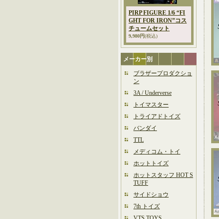
PIRP FIGURE 1/6 “FI
GHT FOR IRON”コス
チュームセット
9,980円
(税込)
メーカー別
ブラザープロダクショ
ン
3A / Underverse
トイマスター
トライアドトイズ
バンダイ
TTL
メディコム・トイ
ホットトイズ
ホットスタッフ HOT S
TUFF
サイドショウ
7th トイズ
VTS TOYS