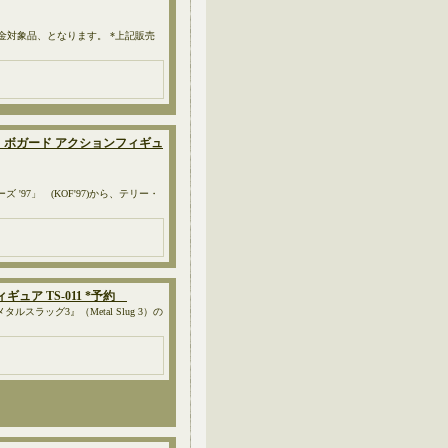
入金対象品、となります。 *上記販売
 テリー・ボガード アクションフィギュ
'97」 (KOF'97)から、テリー・
ィギュア TS-011 *予約
ラッグ3』（Metal Slug 3）の