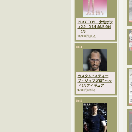
PLAY TOY 女性ボデ
ィ2.0 XL/L/M/S-004
1/6
16,980円
(税込)
No.4
カスタム “スティー
ブ・ジョブズ似” ヘッ
ド 1/6フィギュア
9,980円
(税込)
No.5