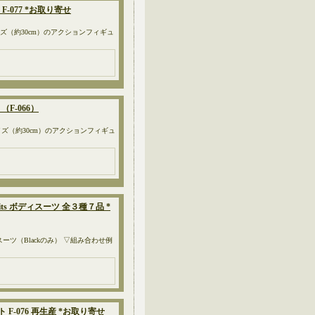
F-077 *お取り寄せ
6サイズ（約30cm）のアクションフィギュ
 （F-066）
 1/6サイズ（約30cm）のアクションフィギュ
odysuits ボディスーツ 全３種７品 *
スーツ（Blackのみ） ▽組み合わせ例
 F-076 再生産 *お取り寄せ