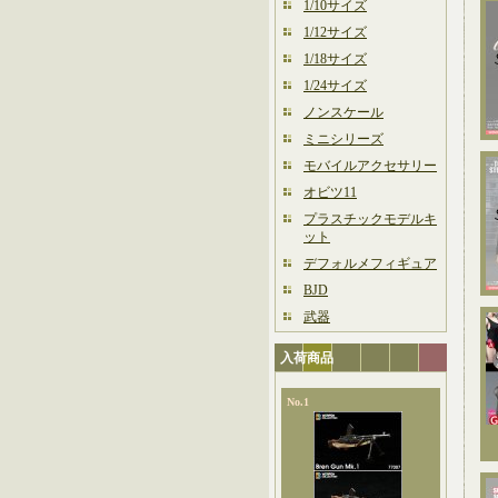
1/10サイズ
1/12サイズ
1/18サイズ
1/24サイズ
ノンスケール
ミニシリーズ
モバイルアクセサリー
オビツ11
プラスチックモデルキ
ット
デフォルメフィギュア
BJD
武器
入荷商品
No.1