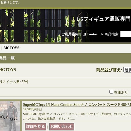
をお届けします。
1/6フィギュア通販専門
ご利用案内
｜
Contact Us
商品検索
:
｜
MCTOYS
商品一覧
MCTOYS
商品並び替え
:
録アイテム数
:
57件
在庫あり
SuperMCToys 1/6 Nano Combat Suit ナノ コンバット スーツ F-08
16,980円
(税込)
SUPERMCToys製 ナノ コンバット スーツ F-080 1/6サイズ（約30cm）のア
こちらは、先入金対象品、です。 *ご…
｜