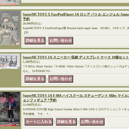
SuperMCTOYS X FacePoolFigure 1/6 ロシア バトル エンジェル 
予約
28,980円
(税込)
SuperMCTOYS X FacePoolFigure製 Russian battle angel Анна （M-082
【予…
｜
SuperMCTOYS 1/6 スニーカー 収納 ディスプレイ ケース 10個セット 2
5,280円
(税込)
▽F-085A: Black Version ▽F-085B: White Version ▽ディスプレイ例
せん。 SUPERMCTO…
｜
SuperMCTOYS 1/6 F-084 ハイスクール スチューデント Miles 
ョンフィギュア *予約
22,680円
(税込)
SUPERMCTOYS製 High School Student Miles F-084 1/6サイズのアク
予約価格、です。 *…
｜
｜