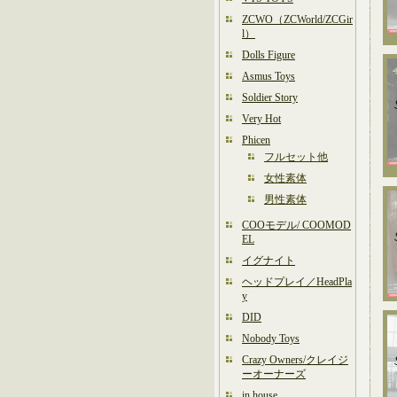
ZCWO（ZCWorld/ZCGir
l）
Dolls Figure
Asmus Toys
Soldier Story
Very Hot
Phicen
フルセット他
女性素体
男性素体
COOモデル/ COOMOD
EL
イグナイト
ヘッドプレイ／HeadPla
y
DID
Nobody Toys
Crazy Owners/クレイジ
ーオーナーズ
in house