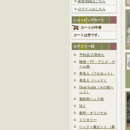
新規登録はこちら
ログインはこちら
ショッピングカート
カートの中身
カートは空です。
カテゴリー別
予約品/入荷待ち
映画・TV・アニメ・ゲ
ーム他
有名人（フルセット）
有名人（ヘッド）
Head Sculpt（その他ヘ
ッド）
無彩色ヘッド他
M.J.
創作・オリジナル
ミリタリー
ヘッド＋服セット （素