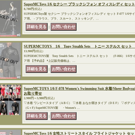
SuperMCToys 1/6 セクシー ブラックシフォン オフィスレディ セット 
8,780円
(税込)
SUPERMCToys製 セクシー ブラックシフォンオフィスレディ セット F-077 1/
ア用。 - ブラウス、ブラ、スカート、ストッキング、…
｜
SUPERMCTOYS 1/6 Tony Stealth Sets トニー ステルス セット
13,980円
(税込)
SUPERMCTOYS製 Tony Stealth Sets トニー ステルス セット （F-066）
ア用 【予約品】 *上記販売価格は、…
｜
SuperMCTOYS 1/6 F-078 Women's Swimming Suit 水着/Sheer B
お取り寄せ
2,980円～3,980円
(税込)
▽水着 ワンピースタイプ（A B C） ▽水着 おなか開きタイプ（D E F） ▽ボディ
（G＋F) SuperMCTOYS製 ・Women's …
｜
SuperMCToys 1/6 女性ストリートスタイル フライトジャケット セット