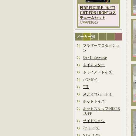
PIRP FIGURE 1/6 “FI
GHT FOR IRON”コス
チュームセット
9,980円
(税込)
メーカー別
ブラザープロダクショ
ン
3A / Underverse
トイマスター
トライアドトイズ
バンダイ
TTL
メディコム・トイ
ホットトイズ
ホットスタッフ HOT S
TUFF
サイドショウ
7th トイズ
VTS TOYS