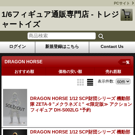
PCサイト
1/6フィギュア通販専門店 - トレジ
ャートイズ
ログイン
新規登録はこちら
Contact Us
DRAGON HORSE
一覧
おすすめ順
価格の安い順
売れ筋順
表示件数
:
DRAGON HORSE 1/12 SCP財団シリーズ 機動部
隊 ZETA-9 ”メクラネズミ” ≪限定版≫ アクション
フィギュア DH-S002LG *予約
DRAGON HORSE 1/12 SCP財団シリーズ 機動部