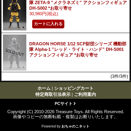
隊 ZETA-9 ”メクラネズミ” アクションフィギュア
DH-S002 *お取り寄せ
30,980円
(税込)
DRAGON HORSE 1/12 SCP財団シリーズ 機動部
隊 Alpha-1 ”レッド・ライト・ハンド” DH-S001
アクションフィギュア *お取り寄せ
(3件/3件)
ホーム
|
ショッピングカート
特定商取引法表示
|
ご利用案内
PCサイト
Copyright (C) 2010-2026 Treasure Toys. All Rights Reserved.
画像やコピーの無断転載・複製はお断りいたします。
Powered by
おちゃのこネット