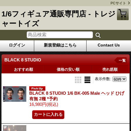
PCサイト
1/6フィギュア通販専門店 - トレジ
ャートイズ
ログイン
新規登録はこちら
Contact Us
BLACK 8 STUDIO
一覧
おすすめ順
価格の安い順
売れ筋順
表示件数
:
BLACK 8 STUDIO 1/6 BK-005 Male ヘッド ひげ
有無 2種 *予約
16,980円
(税込)