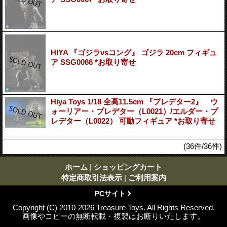
HIYA 『ゴジラvsコング』 ゴジラ 20cm フィギュ
ア SSG0066 *お取り寄せ
Hiya Toys 1/18 全高11.5cm 『プレデター2』 ウ
ォーリアー・プレデター（L0021）/エルダー・プ
レデター（L0022） 可動フィギュア *お取り寄せ
(36件/36件)
ホーム
|
ショッピングカート
特定商取引法表示
|
ご利用案内
PCサイト
Copyright (C) 2010-2026 Treasure Toys. All Rights Reserved.
画像やコピーの無断転載・複製はお断りいたします。