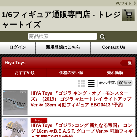
PCサイト
1/6フィギュア通販専門店 - トレジ
ャートイズ
ログイン
新規登録はこちら
Contact Us
Hiya Toys
一覧
おすすめ順
価格の安い順
売れ筋順
表示件数
:
HIYA Toys 『ゴジラ キング・オブ・モンスター
ズ』（2019） ゴジラ ≪ヒートレイ ライトアップ
Ver.≫ 18cm 可動フィギュア EBG0413 *予約
HIYA Toys 『ゴジラ×コング 新たなる帝国』 コン
グ 16cm ≪B.E.A.S.T. グローブ Ver.≫ 可動フィギ
ュア EBG0433 *予約