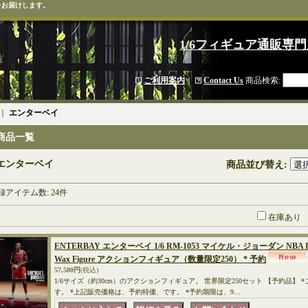
をお届けします。
1/6フィギュア通販専門
ご利用案内
｜
Contact Us
商品検索
:
｜
エンターベイ
商品一覧
エンターベイ
商品並び替え
:
録アイテム数
:
24件
在庫あり
ENTERBAY エンターベイ 1/6 RM-1053 マイケル・ジョーダン NBA I’M BA
Wax Figure アクションフィギュア（数量限定250） * 予約
57,580円
(税込)
1/6サイズ（約30cm）のアクションフィギュア。 世界限定250セット 【予約品】
す。 *上記販売価格は、予約特価、です。 *予約期限は、9…