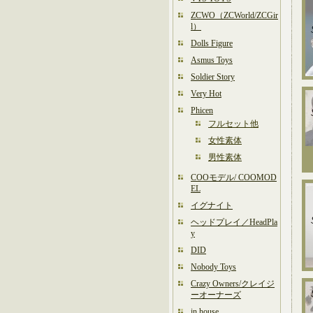
ZCWO（ZCWorld/ZCGir
l）
Dolls Figure
Asmus Toys
Soldier Story
Very Hot
Phicen
フルセット他
女性素体
男性素体
COOモデル/ COOMOD
EL
イグナイト
ヘッドプレイ／HeadPla
y
DID
Nobody Toys
Crazy Owners/クレイジ
ーオーナーズ
in house