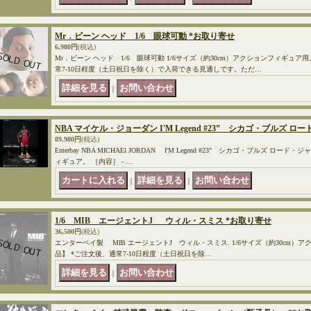
Mr．ビーン ヘッド 1/6 眼球可動 *お取り寄せ
6,980円
(税込)
Mr．ビーン ヘッド 1/6 眼球可動 1/6サイズ（約30cm）アクションフィギュア
常7-10日程度（土日祝日を除く）で入荷できる見通しです。ただ…
｜
NBA マイケル・ジョーダン I'M Legend #23” シカゴ・ブルズ
89,980円
(税込)
Enterbay NBA MICHAEl JORDAN I'M Legend #23” シカゴ・ブルズ ロ
ィギュア。 ［内容］ - …
｜
｜
1/6 MIB エージェントJ ウィル・スミス *お取り寄せ
36,500円
(税込)
エンターベイ製 MIB エージェントJ ウィル・スミス. 1/6サイズ（約30cm）
品】 *ご注文後、通常7-10日程度（土日祝日を除…
｜