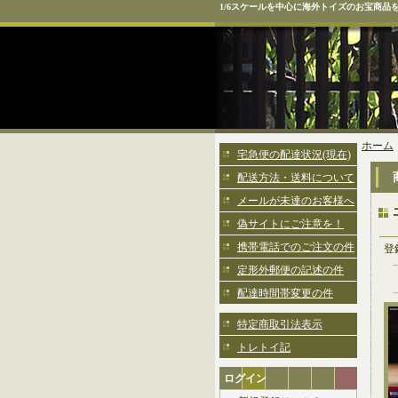
1/6スケールを中心に海外トイズのお宝商品
ホーム
宅急便の配達状況(現在)
配送方法・送料について
メールが未達のお客様へ
偽サイトにご注意を！
携帯電話でのご注文の件
登
定形外郵便の記述の件
配達時間帯変更の件
特定商取引法表示
トレトイ記
ログイン