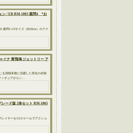
 / EB RM-1083 葉問4 *お
083 葉問4 1/6サイズ（約30cm）のアク
チャイナ 黄飛鴻 ジェットリー ア
演じる清朝末期に活躍した実在の武術
フィギュアがエン…
レード版 2体セット RM-1065
スタープレイヤーを1/6スケールでアクショ