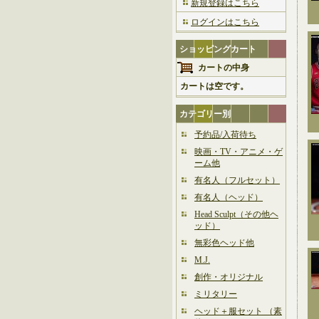
新規登録はこちら
ログインはこちら
ショッピングカート
カートの中身
カートは空です。
カテゴリー別
予約品/入荷待ち
映画・TV・アニメ・ゲ
ーム他
有名人（フルセット）
有名人（ヘッド）
Head Sculpt（その他ヘ
ッド）
無彩色ヘッド他
M.J.
創作・オリジナル
ミリタリー
ヘッド＋服セット （素