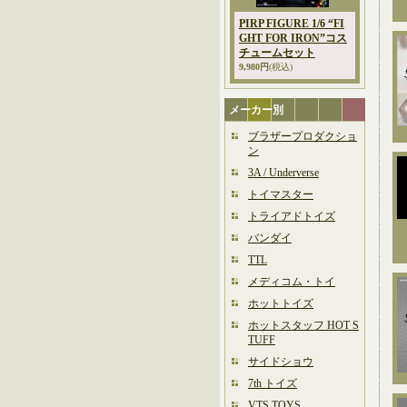
PIRP FIGURE 1/6 “FI
GHT FOR IRON”コス
チュームセット
9,980円
(税込)
メーカー別
ブラザープロダクショ
ン
3A / Underverse
トイマスター
トライアドトイズ
バンダイ
TTL
メディコム・トイ
ホットトイズ
ホットスタッフ HOT S
TUFF
サイドショウ
7th トイズ
VTS TOYS