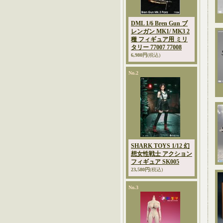
DML 1/6 Bren Gun ブ
レンガン MK1/ MK3 2
種 フィギュア用 ミリ
タリー 77007 77008
6,980円
(税込)
No.2
SHARK TOYS 1/12 幻
想女性戦士 アクション
フィギュア SK005
23,580円
(税込)
No.3