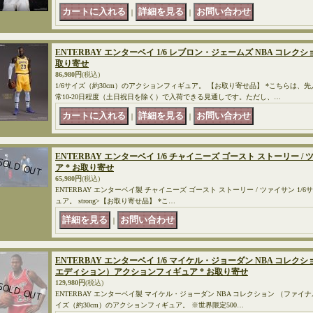
｜
｜
ENTERBAY エンターベイ 1/6 レブロン・ジェームズ NBA コレク
取り寄せ
86,980円
(税込)
1/6サイズ（約30cm）のアクションフィギュア。 【お取り寄せ品】 *こちらは、
常10-20日程度（土日祝日を除く）で入荷できる見通しです。ただし、…
｜
｜
ENTERBAY エンターベイ 1/6 チャイニーズ ゴースト ストーリー 
ア * お取り寄せ
65,980円
(税込)
ENTERBAY エンターベイ製 チャイニーズ ゴースト ストーリー / ツァイサン 1/
ュア。 strong>【お取り寄せ品】 *こ…
｜
ENTERBAY エンターベイ 1/6 マイケル・ジョーダン NBA コレク
エディション）アクションフィギュア * お取り寄せ
129,980円
(税込)
ENTERBAY エンターベイ製 マイケル・ジョーダン NBA コレクション （ファイナ
イズ（約30cm）のアクションフィギュア。 ※世界限定500…