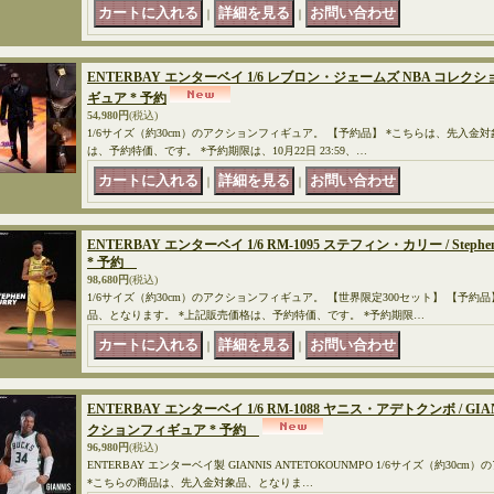
｜
｜
ENTERBAY エンターベイ 1/6 レブロン・ジェームズ NBA コレクショ
ギュア * 予約
54,980円
(税込)
1/6サイズ（約30cm）のアクションフィギュア。 【予約品】 *こちらは、先入金
は、予約特価、です。 *予約期限は、10月22日 23:59、…
｜
｜
ENTERBAY エンターベイ 1/6 RM-1095 ステフィン・カリー / Step
* 予約
98,680円
(税込)
1/6サイズ（約30cm）のアクションフィギュア。 【世界限定300セット】 【予約
品、となります。 *上記販売価格は、予約特価、です。 *予約期限…
｜
｜
ENTERBAY エンターベイ 1/6 RM-1088 ヤニス・アデトクンボ / GIA
クションフィギュア * 予約
96,980円
(税込)
ENTERBAY エンターベイ製 GIANNIS ANTETOKOUNMPO 1/6サイズ（約3
*こちらの商品は、先入金対象品、となりま…