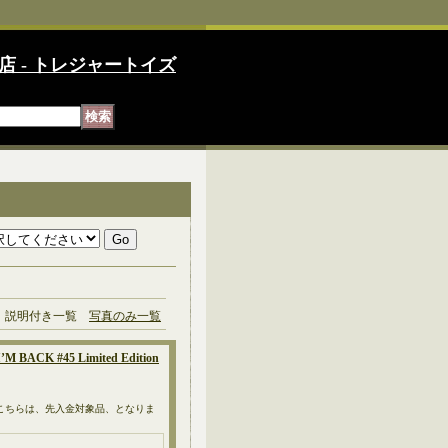
店 - トレジャートイズ
説明付き一覧
写真のみ一覧
CK #45 Limited Edition
 *こちらは、先入金対象品、となりま