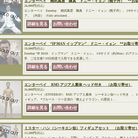
エンターベイ 精武風雲 陳真 ドニー・イェン（甄子丹） **お取
26,800円
(税込)
エンターベイ Enterbay 精武風雲 陳真 ドニー・イェン（甄子丹）。 1/6サ
ア。 ［内容］ - Fully articulated…
｜
エンターベイ “IP MAN イップマン” ドニー・イェン **お取り寄
59,800円
(税込)
Enterbay “IP MAN イップマン” ドニー・イェン。 1/6サイズ（約30cm）の
常、ご注文後7-10日程度で入荷できる見通しで…
｜
エンターベイ RM5 アジア人素体 ヘッド付き （お取り寄せ）
16,800円
(税込)
エンターベイ（ENTERBAY） RM5 アジア人素体 シーキエン似ヘッド付き 。 1
ィギュア。 *ブルース・リー主演の「燃えよドラゴン」の悪役ミ…
｜
ミスター・ハン（シーキエン似）フィギュアセット （お取り寄せ
13,200円
(税込)
ミスター・ハン（シー・キエン、石堅） フィギュア フルセット 燃えよドラゴン 