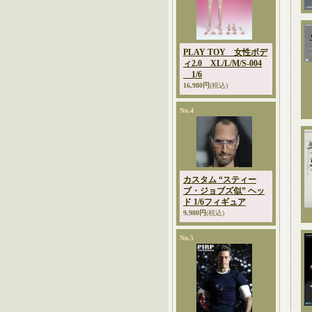
PLAY TOY 女性ボデ
ィ2.0 XL/L/M/S-004
1/6
16,980円
(税込)
No.4
カスタム “スティー
ブ・ジョブズ似” ヘッ
ド 1/6フィギュア
9,980円
(税込)
No.5