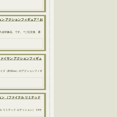
ション アクションフィギュア * お
先入金対象品、です。 *ご注文後、通
/ ツァイサン アクションフィギュ
6サイズ（約30cm）のアクションフィギ
ション （ファイナル リミテッド
ル リミテッド エディション） 1/6サ