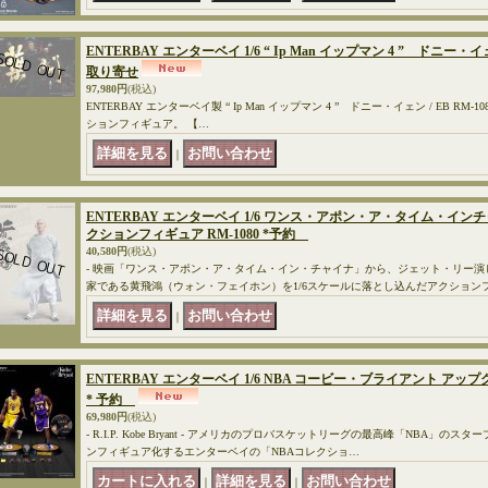
ENTERBAY エンターベイ 1/6 “ Ip Man イップマン 4 ” ドニー・イェン
取り寄せ
97,980円
(税込)
ENTERBAY エンターベイ製 “ Ip Man イップマン 4 ” ドニー・イェン / EB RM-1
ションフィギュア。 【…
｜
ENTERBAY エンターベイ 1/6 ワンス・アポン・ア・タイム・イン
クションフィギュア RM-1080 *予約
40,580円
(税込)
- 映画「ワンス・アポン・ア・タイム・イン・チャイナ」から、ジェット・リー
家である黄飛鴻（ウォン・フェイホン）を1/6スケールに落とし込んだアクション
｜
ENTERBAY エンターベイ 1/6 NBA コービー・ブライアント アップグ
* 予約
69,980円
(税込)
- R.I.P. Kobe Bryant - アメリカのプロバスケットリーグの最高峰「NBA」の
ンフィギュア化するエンターベイの「NBAコレクショ…
｜
｜