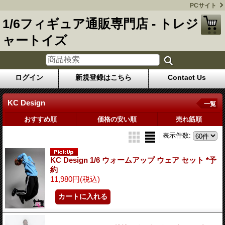
PCサイト
1/6フィギュア通販専門店 - トレジ
ャートイズ
ログイン
新規登録はこちら
Contact Us
KC Design
一覧
おすすめ順
価格の安い順
売れ筋順
表示件数
:
KC Design 1/6 ウォームアップ ウェア セット *予
約
11,980円
(税込)