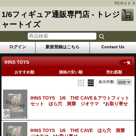
PCサイト
1/6フィギュア通販専門店 - トレジ
ャートイズ
ログイン
新規登録はこちら
Contact Us
IHNS TOYS
一覧
おすすめ順
価格の安い順
売れ筋順
表示件数
:
IHNS TOYS 1/6 THE CAVE＆アウトフィット
セット ほら穴 洞窟 ジオラマ *お取り寄せ
IHNS TOYS 1/6 THE CAVE ほら穴 洞窟