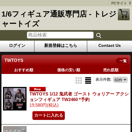
PCサイト
1/6フィギュア通販専門店 - トレジ
ャートイズ
ログイン
新規登録はこちら
Contact Us
TWTOYS
一覧
おすすめ順
価格の安い順
売れ筋順
表示件数
:
TWTOYS 1/12 鬼武者 ゴースト ウォリアー アクシ
ョンフィギュア TW2460 *予約
19,580円
(税込)