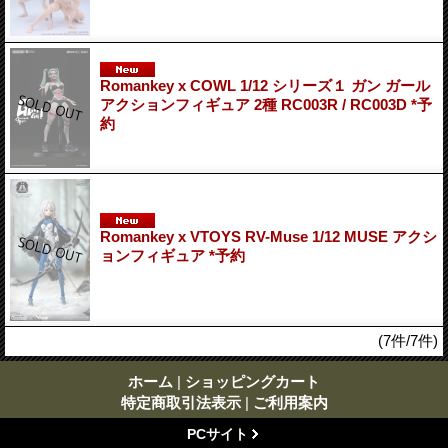
Romankey x COWL 1/12 シリーズ１ ガン ガール
アクションフィギュア 2種 RC003R / RC003D *予
約
Romankey x VTOYS RV-Muse 1/12 MUSE アクシ
ョンフィギュア *予約
(7件/7件)
ホーム
|
ショッピングカート
特定商取引法表示
|
ご利用案内
PCサイト