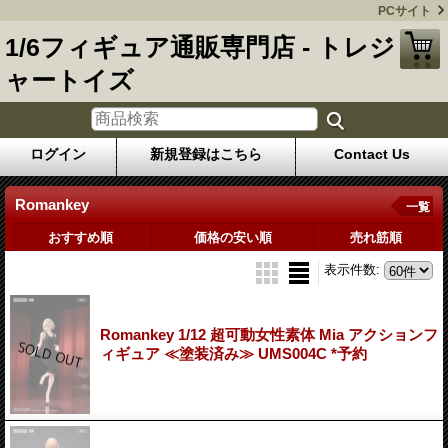
PCサイト
1/6フィギュア通販専門店 - トレジ
ャートイズ
ログイン
新規登録はこちら
Contact Us
Romankey
一覧
おすすめ順
価格の安い順
売れ筋順
表示件数
:
Romankey 1/12 超可動女性素体 Mia アクションフ
ィギュア ≪塗装済み≫ UMS004C *予約