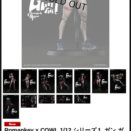
Romankey x COWL 1/12 シリーズ１ ガン ガ