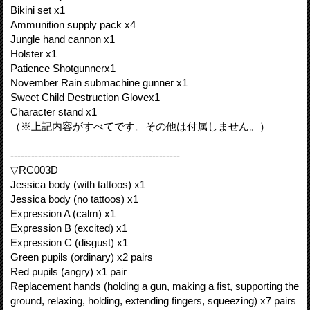
Bikini set x1
Ammunition supply pack x4
Jungle hand cannon x1
Holster x1
Patience Shotgunnerx1
November Rain submachine gunner x1
Sweet Child Destruction Glovex1
Character stand x1
（※上記内容がすべてです。その他は付属しません。）
-------------------------------------------------
▽RC003D
Jessica body (with tattoos) x1
Jessica body (no tattoos) x1
Expression A (calm) x1
Expression B (excited) x1
Expression C (disgust) x1
Green pupils (ordinary) x2 pairs
Red pupils (angry) x1 pair
Replacement hands (holding a gun, making a fist, supporting the
ground, relaxing, holding, extending fingers, squeezing) x7 pairs