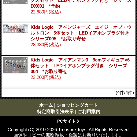
クスセット LEDイアホンプラグ付き シリーズ
DX001 *予約
22,980円
(税込)
Kids Logic アベンジャーズ エイジ・オブ・ウ
ルトロン 5体セット LEDイアホンプラグ付き
シリーズ005 *お取り寄せ
28,380円
(税込)
Kids Logic アイアンマン3 9cmフィギュア×6
体セット LEDイアホンプラグ付き シリーズ
004 *お取り寄せ
23,200円
(税込)
(4件/4件)
ホーム
|
ショッピングカート
特定商取引法表示
|
ご利用案内
PCサイト
Copyright (C) 2010-2026 Treasure Toys. All Rights Reserved.
画像やコピーの無断転載・複製はお断りいたします。