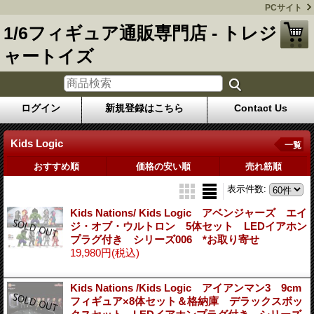
PCサイト
1/6フィギュア通販専門店 - トレジ
ャートイズ
ログイン
新規登録はこちら
Contact Us
Kids Logic
一覧
おすすめ順
価格の安い順
売れ筋順
表示件数
:
Kids Nations/ Kids Logic アベンジャーズ エイ
ジ・オブ・ウルトロン 5体セット LEDイアホン
プラグ付き シリーズ006 *お取り寄せ
19,980円
(税込)
Kids Nations /Kids Logic アイアンマン3 9cm
フィギュア×8体セット＆格納庫 デラックスボッ