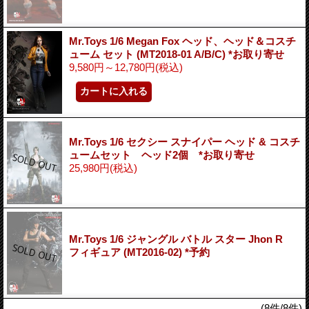
Mr.Toys 1/6 Megan Fox ヘッド、ヘッド＆コスチ
ューム セット (MT2018-01 A/B/C) *お取り寄せ
9,580円～12,780円
(税込)
Mr.Toys 1/6 セクシー スナイパー ヘッド & コスチ
ュームセット ヘッド2個 *お取り寄せ
25,980円
(税込)
Mr.Toys 1/6 ジャングル バトル スター Jhon R
フィギュア (MT2016-02) *予約
(8件/8件)