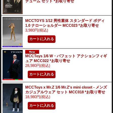
チューム セット *お取り寄せ
MCCTOYS 1/12 男性素体 スタンダード ボディ
1.0 ナローショルダー MCC023 *お取り寄せ
3,980円
(税込)
MCCToys 1/6 W・バフェット アクションフィギ
ュア MCC022 *お取り寄せ
28,980円
(税込)
MCCToys x Mr.Z 1/6 Mr.Z's mini closet - メンズ
カジュアルウェア セット MCC018 *お取り寄せ
18,980円
(税込)