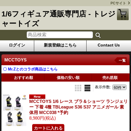
PCサイト
1/6フィギュア通販専門店 - トレジ
ャートイズ
ログイン
新規登録はこちら
Contact Us
MCCTOYS
一覧
〇 Mr.Zとのコラボ商品はこちら
おすすめ順
価格の安い順
売れ筋順
表示件数
:
MCCTOYS 1/6 レース ブラ＆ショーツ ランジェリ
ー 下着 4種 TBLeague S36 S37 アニメガール 素
体用 MCC038 *予約
8,980円
(税込)