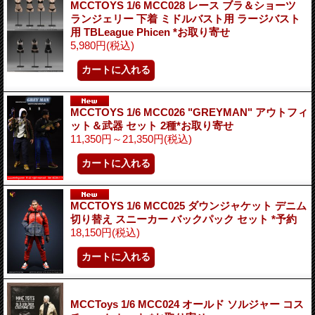
MCCTOYS 1/6 MCC028 レース ブラ＆ショーツ
ランジェリー 下着 ミドルバスト用 ラージバスト
用 TBLeague Phicen *お取り寄せ
5,980円
(税込)
MCCTOYS 1/6 MCC026 "GREYMAN" アウトフィ
ット＆武器 セット 2種*お取り寄せ
11,350円～21,350円
(税込)
MCCTOYS 1/6 MCC025 ダウンジャケット デニム
切り替え スニーカー バックパック セット *予約
18,150円
(税込)
MCCToys 1/6 MCC024 オールド ソルジャー コス