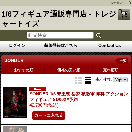
PCサイト
1/6フィギュア通販専門店 - トレジ
ャートイズ
ログイン
新規登録はこちら
Contact Us
SONDER
一覧
おすすめ順
価格の安い順
売れ筋順
表示件数
:
SONDER 1/6 宋王朝 岳家 破敵軍 隊将 アクション
フィギュア SD002 *予約
42,780円
(税込)