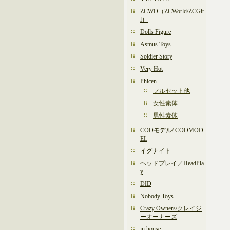
ZCWO（ZCWorld/ZCGir
l）
Dolls Figure
Asmus Toys
Soldier Story
Very Hot
Phicen
フルセット他
女性素体
男性素体
COOモデル/ COOMOD
EL
イグナイト
ヘッドプレイ／HeadPla
y
DID
Nobody Toys
Crazy Owners/クレイジ
ーオーナーズ
in house