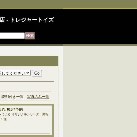
店 - トレジャートイズ
説明付き一覧
写真のみ一覧
PT-016 *予約
ョンによる オリジナルシリーズ「萬相
！ 使…