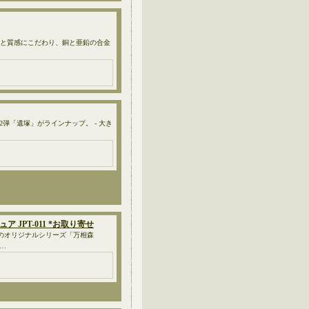
感と質感にこだわり、銅と亜鉛の合金
マ第2弾「遺塚」がラインナップ。 - 大き
ュア JPT-011 *お取り寄せ
た人気のオリジナルシリーズ「万相森
…