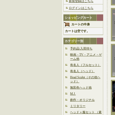
新規登録はこちら
ログインはこちら
ショッピングカート
カートの中身
カートは空です。
カテゴリー別
予約品/入荷待ち
映画・TV・アニメ・ゲ
ーム他
有名人（フルセット）
有名人（ヘッド）
Head Sculpt（その他ヘ
ッド）
無彩色ヘッド他
M.J.
創作・オリジナル
ミリタリー
ヘッド＋服セット （素