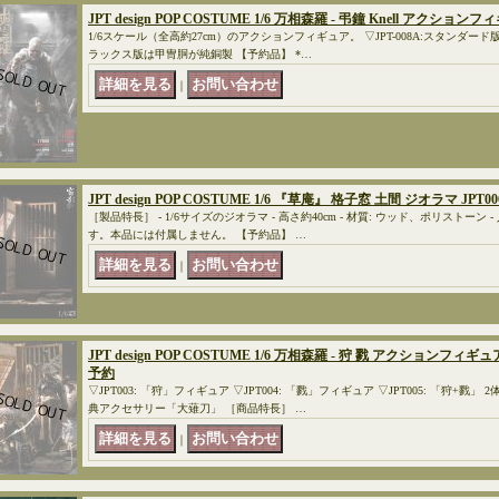
JPT design POP COSTUME 1/6 万相森羅 - 弔鐘 Knell アクションフ
1/6スケール（全高約27cm）のアクションフィギュア。 ▽JPT-008A:スタンダード版
ラックス版は甲冑胴が純銅製 【予約品】 *…
｜
JPT design POP COSTUME 1/6 『草庵』 格子窓 土間 ジオラマ JPT0
［製品特長］ - 1/6サイズのジオラマ - 高さ約40cm - 材質: ウッド、ポリストー
す。本品には付属しません。 【予約品】 …
｜
JPT design POP COSTUME 1/6 万相森羅 - 狩 戮 アクションフィギュア 3種
予約
▽JPT003: 「狩」フィギュア ▽JPT004: 「戮」フィギュア ▽JPT005: 「狩+戮
典アクセサリー「大薙刀」 ［商品特長］ …
｜