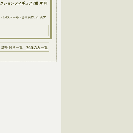
雲 アクションフィギュア 2種 JPT0
 - 1/6スケール（全高約27cm）のア
説明付き一覧
写真のみ一覧