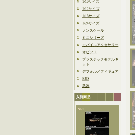
1/10サイズ
1/12サイズ
1/18サイズ
1/24サイズ
ノンスケール
ミニシリーズ
モバイルアクセサリー
オビツ11
プラスチックモデルキ
ット
デフォルメフィギュア
BJD
武器
入荷商品
No.1