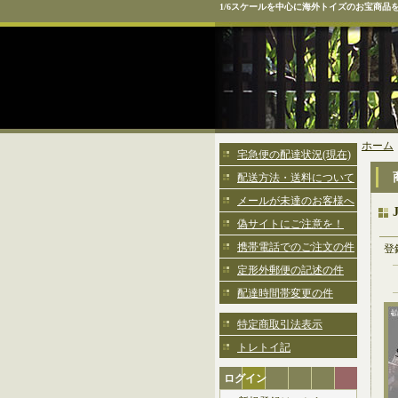
1/6スケールを中心に海外トイズのお宝商品
ホーム
宅急便の配達状況(現在)
配送方法・送料について
メールが未達のお客様へ
偽サイトにご注意を！
携帯電話でのご注文の件
登
定形外郵便の記述の件
配達時間帯変更の件
特定商取引法表示
トレトイ記
ログイン