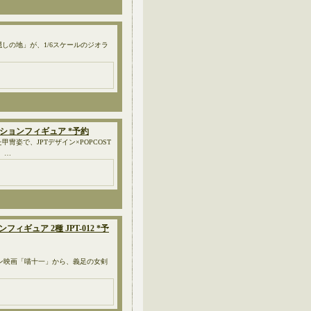
「神隠しの地」が、1/6スケールのジオラ
 アクションフィギュア *予約
冑姿で、JPTデザイン×POPCOST
）…
ョンフィギュア 2種 JPT-012 *予
メーション映画「喵十一」から、義足の女剣