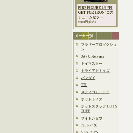
PIRP FIGURE 1/6 “FI
GHT FOR IRON”コス
チュームセット
9,980円
(税込)
メーカー別
ブラザープロダクショ
ン
3A / Underverse
トイマスター
トライアドトイズ
バンダイ
TTL
メディコム・トイ
ホットトイズ
ホットスタッフ HOT S
TUFF
サイドショウ
7th トイズ
VTS TOYS