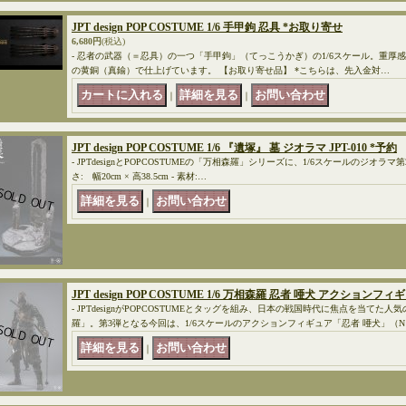
JPT design POP COSTUME 1/6 手甲鉤 忍具 *お取り寄せ
6,680円
(税込)
- 忍者の武器（＝忍具）の一つ「手甲鉤」（てっこうかぎ）の1/6スケール。重厚
の黄銅（真鍮）で仕上げています。 【お取り寄せ品】 *こちらは、先入金対…
｜
｜
JPT design POP COSTUME 1/6 『遺塚』 墓 ジオラマ JPT-010 *予約
- JPTdesignとPOPCOSTUMEの「万相森羅」シリーズに、1/6スケールのジオラ
さ: 幅20cm × 高38.5cm - 素材:…
｜
JPT design POP COSTUME 1/6 万相森羅 忍者 唖犬 アクションフィギ
- JPTdesignがPOPCOSTUMEとタッグを組み、日本の戦国時代に焦点を当て
羅」。第3弾となる今回は、1/6スケールのアクションフィギュア「忍者 唖犬」（N
｜