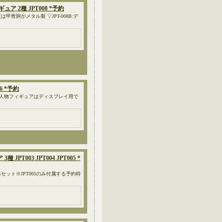
ィギュア 2種 JPT008 *予約
は甲冑胴がメタル製 ▽JPT-008B:デ
06 *予約
ン - 人物フィギュアはディスプレイ用で
 JPT003 JPT004 JPT005 *
」 2体セット※JPT005のみ付属する予約特