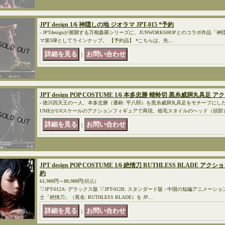
JPT design 1/6 神隠しの地 ジオラマ JPT-015 *予約
- JPTdesignが展開する万相森羅シリーズに、JUNWORKSHOPとのコラボ作品
マ第3弾としてラインナップ。 【予約品】 *こちらは、先…
｜
JPT design POP COSTUME 1/6 本多忠勝 蜻蛉切 黒糸威胴丸具足
- 徳川四天王の一人、本多忠勝（通称: 平八郎）を黒糸威胴丸具足をモチーフにした甲
UMEが1/6スケールのアクションフィギュアで再現。植毛スタイルのヘッド（頭部
｜
JPT design POP COSTUME 1/6 絶情刀 RUTHLESS BLADE アクシ
約
61,980円～80,980円
(税込)
▽JPT-012A: デラックス版 ▽JPT-012B: スタンダード版 - 中国の短編アニ
士「絶情刀」（英名: RUTHLESS BLADE）を JP…
｜