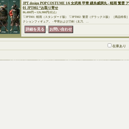
JPT design POP COSTUME 1/6 女武将 甲冑 縹糸威胴丸 - 軽雨 繁
01 JPT002 *お取り寄せ
86,480円～126,980円
(税込)
▽JPT001: 軽雨（スタンダード版） ▽JPT002: 繁雲（デラックス版） ［商品特長］
クションフィギュア。 - 甲冑および刀剣（太刀、…
｜
在庫あり