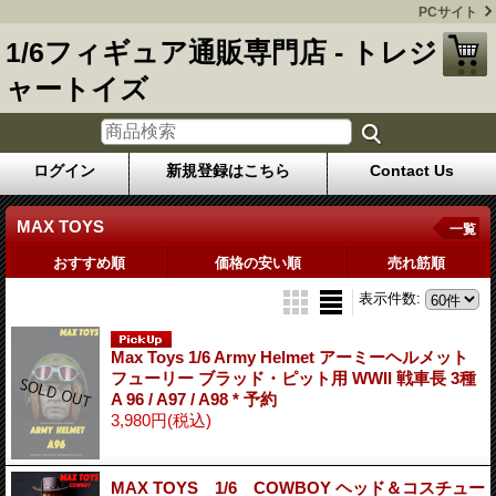
PCサイト
1/6フィギュア通販専門店 - トレジ
ャートイズ
ログイン
新規登録はこちら
Contact Us
MAX TOYS
一覧
おすすめ順
価格の安い順
売れ筋順
表示件数
:
Max Toys 1/6 Army Helmet アーミーヘルメット
フューリー ブラッド・ピット用 WWII 戦車長 3種
A 96 / A97 / A98 * 予約
3,980円
(税込)
MAX TOYS 1/6 COWBOY ヘッド＆コスチュー