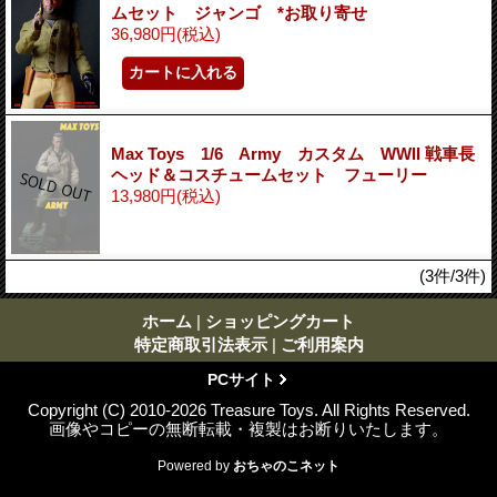
ムセット ジャンゴ *お取り寄せ
36,980円
(税込)
Max Toys 1/6 Army カスタム WWII 戦車長
ヘッド＆コスチュームセット フューリー
13,980円
(税込)
(3件/3件)
ホーム
|
ショッピングカート
特定商取引法表示
|
ご利用案内
PCサイト
Copyright (C) 2010-2026 Treasure Toys. All Rights Reserved.
画像やコピーの無断転載・複製はお断りいたします。
Powered by
おちゃのこネット