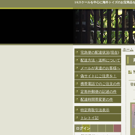
1/6スケールを中心に海外トイズのお宝商品
ホーム
宅急便の配達状況(現在)
配送方法・送料について
メールが未達のお客様へ
偽サイトにご注意を！
携帯電話でのご注文の件
登
定形外郵便の記述の件
配達時間帯変更の件
特定商取引法表示
トレトイ記
ログイン