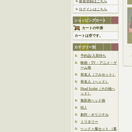
新規登録はこちら
ログインはこちら
ショッピングカート
カートの中身
カートは空です。
カテゴリー別
予約品/入荷待ち
映画・TV・アニメ・ゲ
ーム他
有名人（フルセット）
有名人（ヘッド）
Head Sculpt（その他ヘ
ッド）
無彩色ヘッド他
M.J.
創作・オリジナル
ミリタリー
ヘッド＋服セット （素