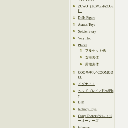
ZCWO（ZCWorld/ZCGir
l）
Dolls Figure
Asmus Toys
Soldier Story
Very Hot
Phicen
フルセット他
女性素体
男性素体
COOモデル/ COOMOD
EL
イグナイト
ヘッドプレイ／HeadPla
y
DID
Nobody Toys
Crazy Owners/クレイジ
ーオーナーズ
in house