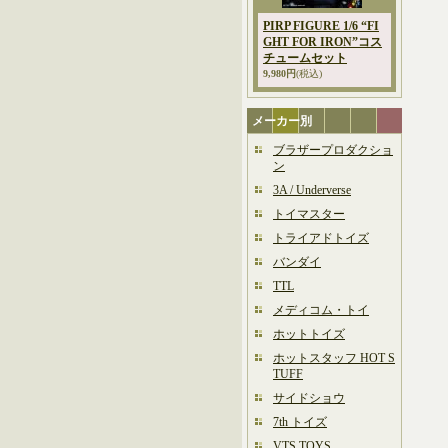
PIRP FIGURE 1/6 “FI
GHT FOR IRON”コス
チュームセット
9,980円
(税込)
メーカー別
ブラザープロダクショ
ン
3A / Underverse
トイマスター
トライアドトイズ
バンダイ
TTL
メディコム・トイ
ホットトイズ
ホットスタッフ HOT S
TUFF
サイドショウ
7th トイズ
VTS TOYS