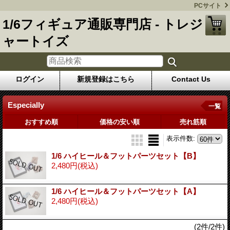
PCサイト
1/6フィギュア通販専門店 - トレジ
ャートイズ
ログイン
新規登録はこちら
Contact Us
Especially
一覧
おすすめ順
価格の安い順
売れ筋順
表示件数
:
1/6 ハイヒール＆フットパーツセット【B】
2,480円
(税込)
1/6 ハイヒール＆フットパーツセット【A】
2,480円
(税込)
(2件/2件)