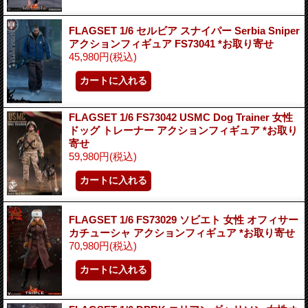
FLAGSET 1/6 セルビア スナイパー Serbia Sniper
アクションフィギュア FS73041 *お取り寄せ
45,980円
(税込)
FLAGSET 1/6 FS73042 USMC Dog Trainer 女性
ドッグ トレーナー アクションフィギュア *お取り
寄せ
59,980円
(税込)
FLAGSET 1/6 FS73029 ソビエト 女性 オフィサー
カチューシャ アクションフィギュア *お取り寄せ
70,980円
(税込)