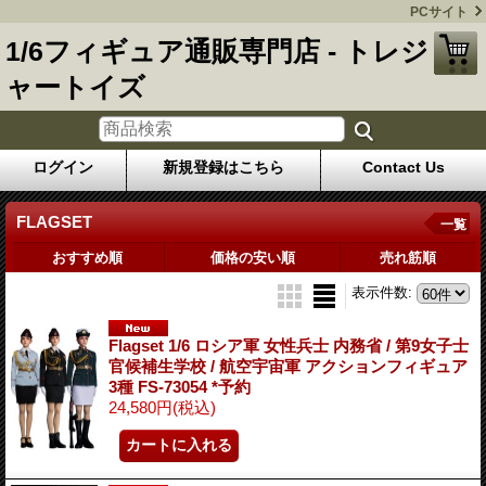
PCサイト
1/6フィギュア通販専門店 - トレジ
ャートイズ
ログイン
新規登録はこちら
Contact Us
FLAGSET
一覧
おすすめ順
価格の安い順
売れ筋順
表示件数
:
Flagset 1/6 ロシア軍 女性兵士 内務省 / 第9女子士
官候補生学校 / 航空宇宙軍 アクションフィギュア
3種 FS-73054 *予約
24,580円
(税込)