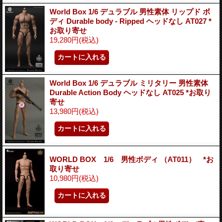
World Box 1/6 デュラブル 男性素体 リップド ボ
ディ Durable body - Ripped ヘッドなし AT027 *
お取り寄せ
19,280円
(税込)
World Box 1/6 デュラブル ミリタリー 男性素体
Durable Action Body ヘッドなし AT025 *お取り
寄せ
13,980円
(税込)
WORLD BOX 1/6 男性ボディ （AT011） *お
取り寄せ
10,980円
(税込)