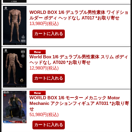
WORLD BOX 1/6 デュラブル男性素体 ワイドショ
ルダー ボディ ヘッドなし AT017 *お取り寄せ
13,980円
(税込)
World Box 1/6 デュラブル男性素体 スリム ボディ
ヘッドなし AT020 *お取り寄せ
12,980円
(税込)
WORLD BOX 1/6 モーター メカニック Motor
Mechanic アクションフィギュア AT031 *お取り寄
せ
51,980円
(税込)