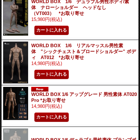
WORLD BOX 1/6 デュラブル男性ボディ/素
体 ナローショルダー ヘッドなし
（VT003） *お取り寄せ
15,980円
(税込)
WORLD BOX 1/6 リアルマッスル男性素
体 ”シックチェスト＆ブロードショルダー” ボデ
ィ AT012 *お取り寄せ
14,980円
(税込)
WORLD BOX 1/6 アップグレード 男性素体 AT020
Pro *お取り寄せ
14,980円
(税込)
WORLD BOX 1/6 デュラブル男性素体 プランプボ