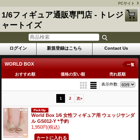
PCサイト
1/6フィギュア通販専門店 - トレジ
ャートイズ
ログイン
新規登録はこちら
Contact Us
WORLD BOX
一覧
おすすめ順
価格の安い順
売れ筋順
表示件数
:
1
2
次
»
World Box 1/6 女性フィギュア用 ウェッジサンダ
ル GS012-Y *予約
1,950円
(税込)