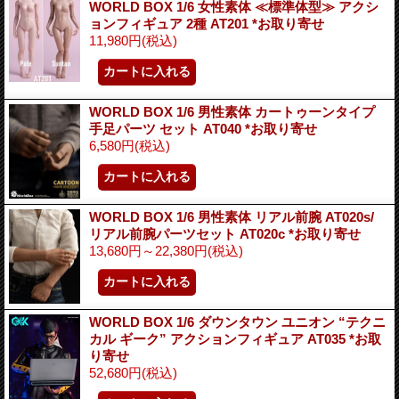
WORLD BOX 1/6 女性素体 ≪標準体型≫ アクシ
ョンフィギュア 2種 AT201 *お取り寄せ
11,980円
(税込)
WORLD BOX 1/6 男性素体 カートゥーンタイプ
手足パーツ セット AT040 *お取り寄せ
6,580円
(税込)
WORLD BOX 1/6 男性素体 リアル前腕 AT020s/
リアル前腕パーツセット AT020c *お取り寄せ
13,680円～22,380円
(税込)
WORLD BOX 1/6 ダウンタウン ユニオン “テクニ
カル ギーク” アクションフィギュア AT035 *お取
り寄せ
52,680円
(税込)