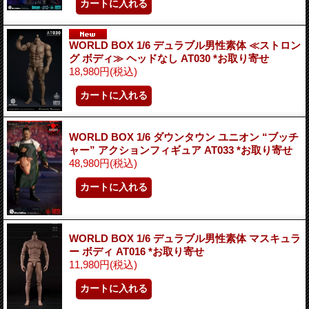
WORLD BOX 1/6 デュラブル男性素体 ≪ストロン
グ ボディ≫ ヘッドなし AT030 *お取り寄せ
18,980円
(税込)
WORLD BOX 1/6 ダウンタウン ユニオン “ブッチ
ャー” アクションフィギュア AT033 *お取り寄せ
48,980円
(税込)
WORLD BOX 1/6 デュラブル男性素体 マスキュラ
ー ボディ AT016 *お取り寄せ
11,980円
(税込)