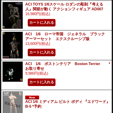
ACI TOYS 1/6スケール ロダンの彫刻『考える
人』関節が動く アクションフィギュア AD007
16,980円
(税込)
ACI 1/6 ローマ帝国 ジェネラル ブラック
アーマーセット エクスクルーシブ版
13,600円
(税込)
ACI 1/6 ボストンテリア Boston Terrier *
お取り寄せ
9,980円
(税込)
ACI 1/6 ミディアム ビルト ボディ 『エドワード』
B-5 *予約