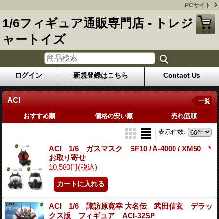
PCサイト
1/6フィギュア通販専門店 - トレジ
ャートイズ
ログイン
新規登録はこちら
Contact Us
ACI
一覧
おすすめ順
価格の安い順
売れ筋順
表示件数
:
ACI 1/6 ガスマスク SF10 / A-4000 / XM50 *
お取り寄せ
10,580円
(税込)
ACI 1/6 諏訪原寛幸 大名伝 武田信玄 デラッ
クス版 フィギュア ACI-32SP