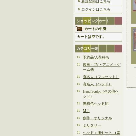
新規登録はこちら
ログインはこちら
ショッピングカート
カートの中身
カートは空です。
カテゴリー別
予約品/入荷待ち
映画・TV・アニメ・ゲ
ーム他
有名人（フルセット）
有名人（ヘッド）
Head Sculpt（その他ヘ
ッド）
無彩色ヘッド他
M.J.
創作・オリジナル
ミリタリー
ヘッド＋服セット （素