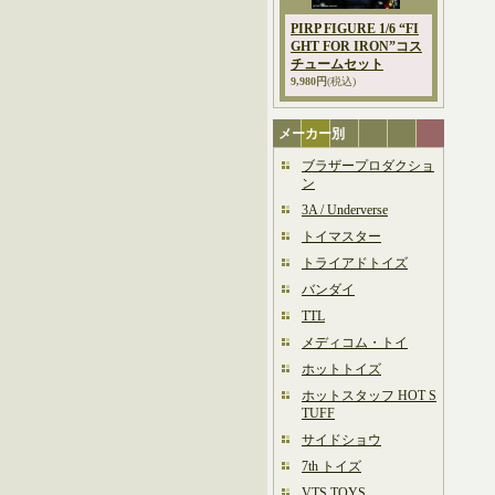
PIRP FIGURE 1/6 “FI
GHT FOR IRON”コス
チュームセット
9,980円
(税込)
メーカー別
ブラザープロダクショ
ン
3A / Underverse
トイマスター
トライアドトイズ
バンダイ
TTL
メディコム・トイ
ホットトイズ
ホットスタッフ HOT S
TUFF
サイドショウ
7th トイズ
VTS TOYS