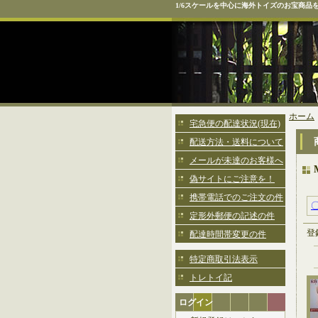
1/6スケールを中心に海外トイズのお宝商品
ホーム
宅急便の配達状況(現在)
配送方法・送料について
メールが未達のお客様へ
偽サイトにご注意を！
携帯電話でのご注文の件
定形外郵便の記述の件
登
配達時間帯変更の件
特定商取引法表示
トレトイ記
ログイン