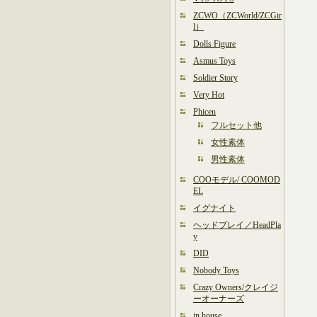
ZCWO（ZCWorld/ZCGir
l）
Dolls Figure
Asmus Toys
Soldier Story
Very Hot
Phicen
フルセット他
女性素体
男性素体
COOモデル/ COOMOD
EL
イグナイト
ヘッドプレイ／HeadPla
y
DID
Nobody Toys
Crazy Owners/クレイジ
ーオーナーズ
in house