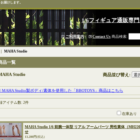
をお届けします。
1/6フィギュア通販専門
ご利用案内
｜
Contact Us
商品検索
:
｜
MAHA Studio
商品一覧
MAHA Studio
商品並び替え
:
〇 MAHA Studio製ボディ/素体を使用した「BBOTOYS」商品はこちら
録アイテム数
:
2件
在庫あり
MAHA Studio 1/6 前腕一体型 リアル アームパーツ 男性素体（MH220
せ
13,280円
(税込)