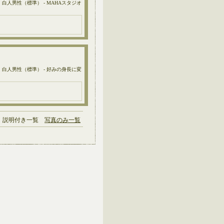
C: 白人男性（標準） - MAHAスタジオ
1C: 白人男性（標準） - 好みの身長に変
説明付き一覧
写真のみ一覧