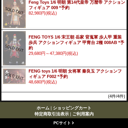
Feng Toys 1/6 明朝 第14代皇帝 万暦帝 アクション
フィギュア 009 *予約
82,980円
(税込)
FENG TOYS 1/6 宋王朝 岳家 背嵬軍 歩人甲 重装
歩兵 アクションフィギュア 甲冑台 2種 008AB *予
約
29,680円～47,380円
(税込)
FENG toys 1/6 明朝 女将軍 秦良玉 アクションフ
ィギュア F002 *予約
48,680円
(税込)
(4件/4件)
ホーム
|
ショッピングカート
特定商取引法表示
|
ご利用案内
PCサイト