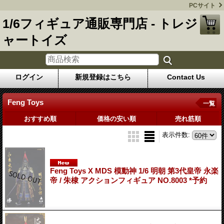
PCサイト
1/6フィギュア通販専門店 - トレジ
ャートイズ
ログイン
新規登録はこちら
Contact Us
Feng Toys
一覧
おすすめ順
価格の安い順
売れ筋順
表示件数
:
Feng Toys X MDS 模動神 1/6 明朝 第3代皇帝 永楽
帝 / 朱棣 アクションフィギュア NO.8003 *予約