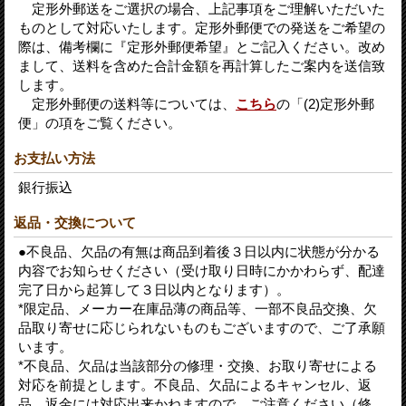
定形外郵送をご選択の場合、上記事項をご理解いただいた
ものとして対応いたします。定形外郵便での発送をご希望の
際は、備考欄に『定形外郵便希望』とご記入ください。改め
まして、送料を含めた合計金額を再計算したご案内を送信致
します。
定形外郵便の送料等については、
こちら
の「(2)定形外郵
便」の項をご覧ください。
お支払い方法
銀行振込
返品・交換について
●不良品、欠品の有無は商品到着後３日以内に状態が分かる
内容でお知らせください（受け取り日時にかかわらず、配達
完了日から起算して３日以内となります）。
*限定品、メーカー在庫品薄の商品等、一部不良品交換、欠
品取り寄せに応じられないものもございますので、ご了承願
います。
*不良品、欠品は当該部分の修理・交換、お取り寄せによる
対応を前提とします。不良品、欠品によるキャンセル、返
品、返金には対応出来かねますので、ご注意ください（修