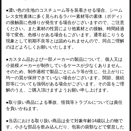
●濃い色の生地のコスチューム等を装着させる場合、シーム
レス女性素体に多く見られるラバー素材等の素体（ボディ）
の接触面に色移りが発生する場合がございますので、ご注意
ください。また素材の性質により他素材との接触、時間経過
等で変色、色移りがある場合もございます。通常起こりうる
現象として初期不良等とは認められませんので、同点ご理解
のほどよろしくお願いいたします。
●カスタム品および一部メーカーの製品について、個人又は
小規模メーカーが制作しているケースが少なくありません。
そのため、制作過程で製品ごとにムラ等が生じ、仕上がりに
均一の質が保持できていない場合がございます。関節、接続
部等についても強弱がある場合がございます。その旨をご理
解のうえ、ご購入頂けますようお願い申し上げます。
●取り扱い商品による事故、怪我等トラブルについては責任
を負いかねます。
●当店における取り扱い商品は全て対象年齢14歳以上の物で
す。小さな部品を飲み込んだり、包装の袋類などで窒息した