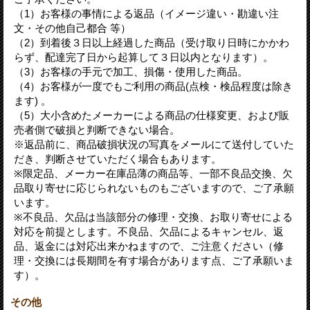
（1）お客様の事情による返品（イメージ違い・勘違い注
文・その他自己都合 等）
（2）到着後３日以上経過した商品（受け取り日時にかかわ
らず、配達完了日から起算して３日以内となります）。
（3）お客様の手元で加工、損傷・使用した商品。
（4）お客様が一度でもご利用の商品(点検・検品程度は除き
ます) 。
（5）大小含めたメーカーによる商品の仕様変更、および販
売者側で破損と判断できない場合。
※返品前に、商品破損状況の写真をメールにて送付していた
だき、判断させていただく場合もあります。
※限定品、メーカー在庫品薄の商品等、一部不良品交換、欠
品取り寄せに応じられないものもございますので、ご了承願
います。
※不良品、欠品は当該部分の修理・交換、お取り寄せによる
対応を前提とします。不良品、欠品によるキャンセル、返
品、返金には対応出来かねますので、ご注意ください（修
理・交換には長期間を有す場合があります点、ご了承願いま
す）。
その他