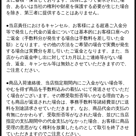
合、あるいは当社の権利や財産を保護する必要が生じた場合
を除き、第三者に提供することはありません。
●当店責任におけるキャンセル、お客様による超過ご入金分
等で発生した代金の返金については基本的にお客様口座への
ご返金（手数料分が発生する場合は手数料を差し引いた金
額）となります。その他の方法をご希望の場合で実費が発生
する場合は実費分を差し引いたご返金となります。また、当
店からの返金申し出に対して1カ月以上ご連絡等がない場
合、返金、キャンセル等は無効とさせていただきますので、
ご注意ください。
●商品入荷連絡後、当店指定期間内にご入金がない場合等、
やむを得ず商品を手数料込みの着払いにて発送させていただ
く場合がございます。その際受取拒否等いかなる理由であっ
ても商品が返送された場合は、事務手数料等諸経費並びに送
料を別途請求させていただきます。なお、商品代金の支払の
有無にかかわらず、受取拒否等がなされた場合、並びに当店
指定の支払期間中の代金支払がなかった場合、お客様に商品
受理の意思がなく権利を放棄したものとして取引を終了させ
ていただきますのでご注意ください。