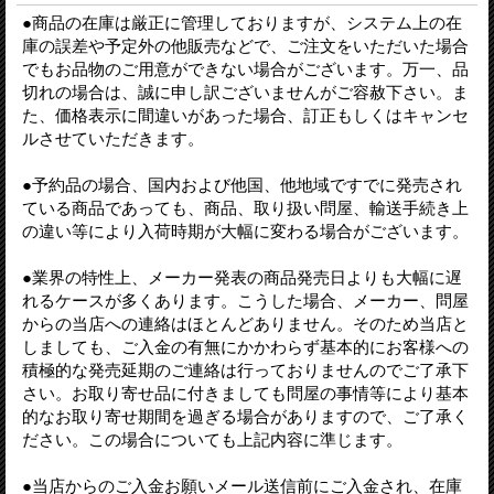
●商品の在庫は厳正に管理しておりますが、システム上の在
庫の誤差や予定外の他販売などで、ご注文をいただいた場合
でもお品物のご用意ができない場合がございます。万一、品
切れの場合は、誠に申し訳ございませんがご容赦下さい。ま
た、価格表示に間違いがあった場合、訂正もしくはキャンセ
ルさせていただきます。
●予約品の場合、国内および他国、他地域ですでに発売され
ている商品であっても、商品、取り扱い問屋、輸送手続き上
の違い等により入荷時期が大幅に変わる場合がございます。
●業界の特性上、メーカー発表の商品発売日よりも大幅に遅
れるケースが多くあります。こうした場合、メーカー、問屋
からの当店への連絡はほとんどありません。そのため当店と
しましても、ご入金の有無にかかわらず基本的にお客様への
積極的な発売延期のご連絡は行っておりませんのでご了承下
さい。お取り寄せ品に付きましても問屋の事情等により基本
的なお取り寄せ期間を過ぎる場合がありますので、ご了承く
ださい。この場合についても上記内容に準じます。
●当店からのご入金お願いメール送信前にご入金され、在庫